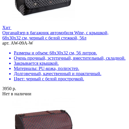
Хит
Органайзер в багажник автомобиля Wine, с крышкой,
68х30х32 см, черный с белой стежкой, 56л
арт. AW-09A-W
Размеры и объем: 68х30х32 см, 56 литров.
Очень прочный, эстетичный, вместительный, складной.
Закрывается крышкой.
Материалы: PU-кожа, полиэстер.
Долговечный, качественный и практичный.
Цвет: черный с белой прострочкой.
3950 р.
Нет в наличии