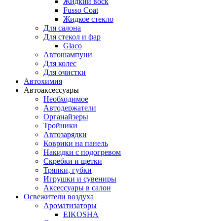
Жидкий воск
Fusso Coat
Жидкое стекло
Для салона
Для стекол и фар
Glaco
Автошампуни
Для колес
Для очистки
Автохимия
Автоаксессуары
Необходимое
Автодержатели
Органайзеры
Тройники
Автозарядки
Коврики на панель
Накидки с подогревом
Скребки и щетки
Тряпки, губки
Игрушки и сувениры
Аксессуары в салон
Освежители воздуха
Ароматизаторы
EIKOSHA