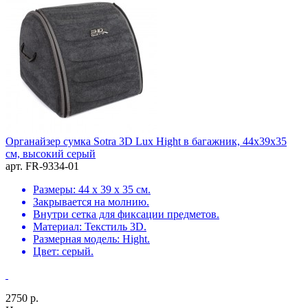
Органайзер сумка Sotra 3D Lux Hight в багажник, 44x39x35
см, высокий серый
арт. FR-9334-01
Размеры: 44 х 39 х 35 см.
Закрывается на молнию.
Внутри сетка для фиксации предметов.
Материал: Текстиль 3D.
Размерная модель: Hight.
Цвет: серый.
2750 р.