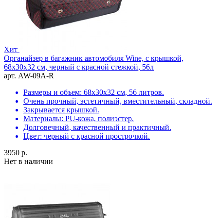
Хит
Органайзер в багажник автомобиля Wine, с крышкой,
68х30х32 см, черный с красной стежкой, 56л
арт. AW-09A-R
Размеры и объем: 68х30х32 см, 56 литров.
Очень прочный, эстетичный, вместительный, складной.
Закрывается крышкой.
Материалы: PU-кожа, полиэстер.
Долговечный, качественный и практичный.
Цвет: черный с красной прострочкой.
3950 р.
Нет в наличии