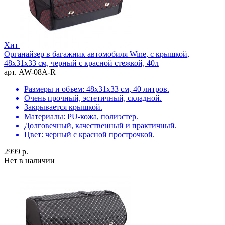
Хит
Органайзер в багажник автомобиля Wine, с крышкой,
48х31х33 см, черный с красной стежкой, 40л
арт. AW-08A-R
Размеры и объем: 48х31х33 см, 40 литров.
Очень прочный, эстетичный, складной.
Закрывается крышкой.
Материалы: PU-кожа, полиэстер.
Долговечный, качественный и практичный.
Цвет: черный с красной прострочкой.
2999 р.
Нет в наличии