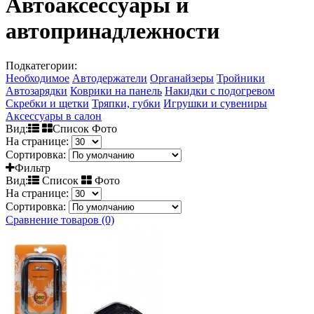
Автоаксессуары и
автопринадлежности
Подкатегории:
Необходимое
Автодержатели
Органайзеры
Тройники
Автозарядки
Коврики на панель
Накидки с подогревом
Скребки и щетки
Тряпки, губки
Игрушки и сувениры
Аксессуары в салон
Вид:
Список Фото
На странице:
Сортировка:
Фильтр
Вид:
Список
Фото
На странице:
Сортировка:
Сравнение товаров (0)