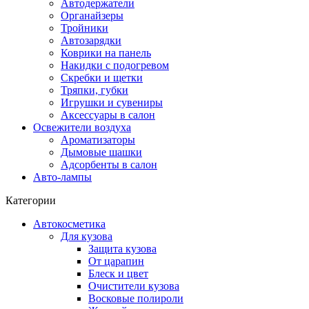
Автодержатели
Органайзеры
Тройники
Автозарядки
Коврики на панель
Накидки с подогревом
Скребки и щетки
Тряпки, губки
Игрушки и сувениры
Аксессуары в салон
Освежители воздуха
Ароматизаторы
Дымовые шашки
Адсорбенты в салон
Авто-лампы
Категории
Автокосметика
Для кузова
Защита кузова
От царапин
Блеск и цвет
Очистители кузова
Восковые полироли