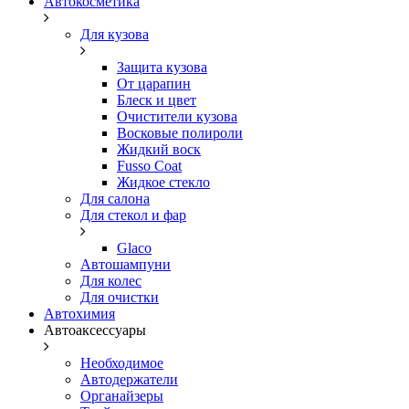
Автокосметика
Для кузова
Защита кузова
От царапин
Блеск и цвет
Очистители кузова
Восковые полироли
Жидкий воск
Fusso Coat
Жидкое стекло
Для салона
Для стекол и фар
Glaco
Автошампуни
Для колес
Для очистки
Автохимия
Автоаксессуары
Необходимое
Автодержатели
Органайзеры