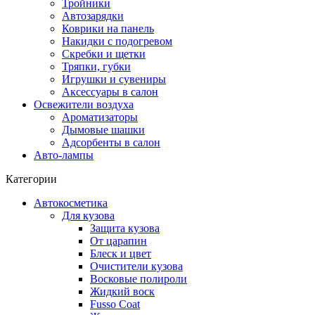
Тройники
Автозарядки
Коврики на панель
Накидки с подогревом
Скребки и щетки
Тряпки, губки
Игрушки и сувениры
Аксессуары в салон
Освежители воздуха
Ароматизаторы
Дымовые шашки
Адсорбенты в салон
Авто-лампы
Категории
Автокосметика
Для кузова
Защита кузова
От царапин
Блеск и цвет
Очистители кузова
Восковые полироли
Жидкий воск
Fusso Coat