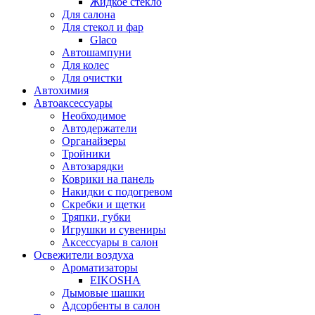
Жидкое стекло
Для салона
Для стекол и фар
Glaco
Автошампуни
Для колес
Для очистки
Автохимия
Автоаксессуары
Необходимое
Автодержатели
Органайзеры
Тройники
Автозарядки
Коврики на панель
Накидки с подогревом
Скребки и щетки
Тряпки, губки
Игрушки и сувениры
Аксессуары в салон
Освежители воздуха
Ароматизаторы
EIKOSHA
Дымовые шашки
Адсорбенты в салон