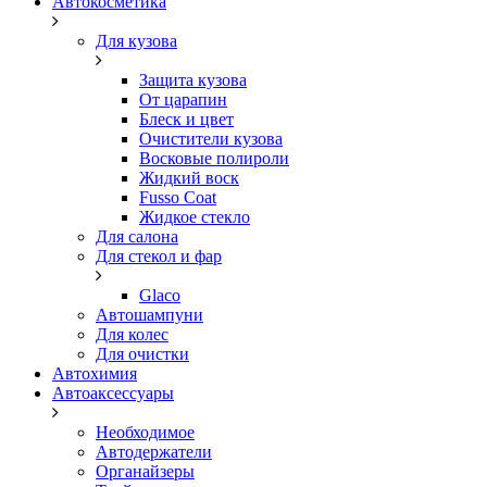
Автокосметика
Для кузова
Защита кузова
От царапин
Блеск и цвет
Очистители кузова
Восковые полироли
Жидкий воск
Fusso Coat
Жидкое стекло
Для салона
Для стекол и фар
Glaco
Автошампуни
Для колес
Для очистки
Автохимия
Автоаксессуары
Необходимое
Автодержатели
Органайзеры