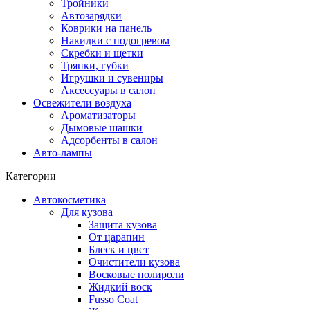
Тройники
Автозарядки
Коврики на панель
Накидки с подогревом
Скребки и щетки
Тряпки, губки
Игрушки и сувениры
Аксессуары в салон
Освежители воздуха
Ароматизаторы
Дымовые шашки
Адсорбенты в салон
Авто-лампы
Категории
Автокосметика
Для кузова
Защита кузова
От царапин
Блеск и цвет
Очистители кузова
Восковые полироли
Жидкий воск
Fusso Coat