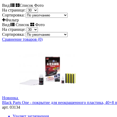
Вид:
Список Фото
На странице:
Сортировка:
Фильтр
Вид:
Список
Фото
На странице:
Сортировка:
Сравнение товаров (0)
Новинка
Black Parts One - покрытие для неокрашенного пластика, 40+8 
арт. 03134
Удаляет загрязнения.