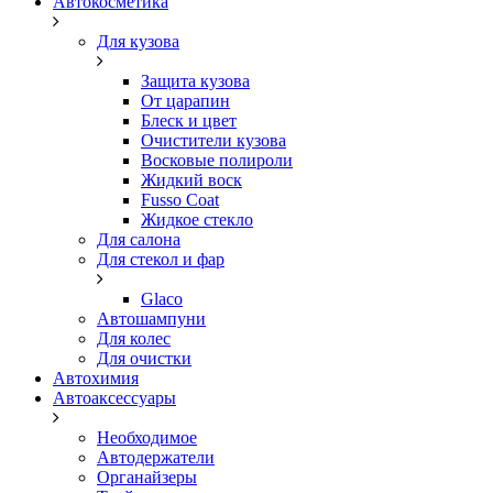
Автокосметика
Для кузова
Защита кузова
От царапин
Блеск и цвет
Очистители кузова
Восковые полироли
Жидкий воск
Fusso Coat
Жидкое стекло
Для салона
Для стекол и фар
Glaco
Автошампуни
Для колес
Для очистки
Автохимия
Автоаксессуары
Необходимое
Автодержатели
Органайзеры