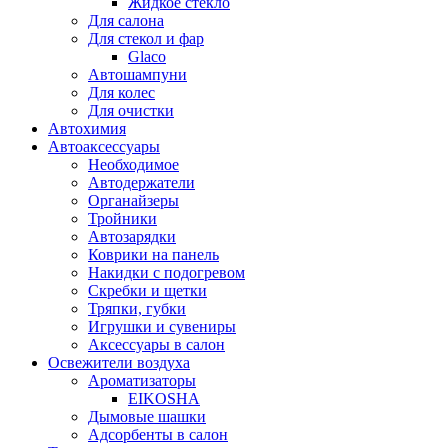
Жидкое стекло
Для салона
Для стекол и фар
Glaco
Автошампуни
Для колес
Для очистки
Автохимия
Автоаксессуары
Необходимое
Автодержатели
Органайзеры
Тройники
Автозарядки
Коврики на панель
Накидки с подогревом
Скребки и щетки
Тряпки, губки
Игрушки и сувениры
Аксессуары в салон
Освежители воздуха
Ароматизаторы
EIKOSHA
Дымовые шашки
Адсорбенты в салон