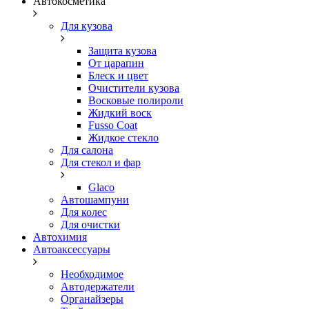
Автокосметика
Для кузова
Защита кузова
От царапин
Блеск и цвет
Очистители кузова
Восковые полироли
Жидкий воск
Fusso Coat
Жидкое стекло
Для салона
Для стекол и фар
Glaco
Автошампуни
Для колес
Для очистки
Автохимия
Автоаксессуары
Необходимое
Автодержатели
Органайзеры