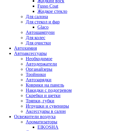
Жидкий воск
Fusso Coat
Жидкое стекло
Для салона
Для стекол и фар
Glaco
Автошампуни
Для колес
Для очистки
Автохимия
Автоаксессуары
Необходимое
Автодержатели
Органайзеры
Тройники
Автозарядки
Коврики на панель
Накидки с подогревом
Скребки и щетки
Тряпки, губки
Игрушки и сувениры
Аксессуары в салон
Освежители воздуха
Ароматизаторы
EIKOSHA