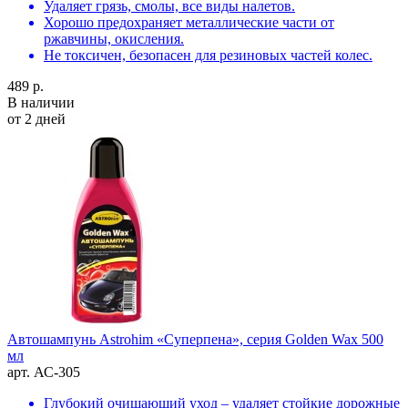
Удаляет грязь, смолы, все виды налетов.
Хорошо предохраняет металлические части от
ржавчины, окисления.
Не токсичен, безопасен для резиновых частей колес.
489 р.
В наличии
от 2 дней
Автошампунь Astrohim «Суперпена», серия Golden Wax 500
мл
арт. АС-305
Глубокий очищающий уход – удаляет стойкие дорожные