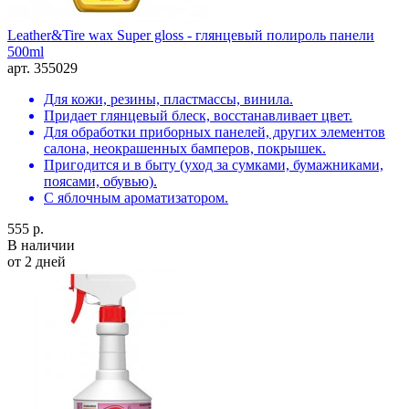
Leather&Tire wax Super gloss - глянцевый полироль панели
500ml
арт. 355029
Для кожи, резины, пластмассы, винила.
Придает глянцевый блеск, восстанавливает цвет.
Для обработки приборных панелей, других элементов
салона, неокрашенных бамперов, покрышек.
Пригодится и в быту (уход за сумками, бумажниками,
поясами, обувью).
С яблочным ароматизатором.
555 р.
В наличии
от 2 дней