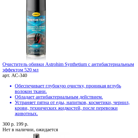
Очиститель обивки Astrohim Synthetium с антибактериальным
эффектом 520 мл
арт. АС-340
Обеспечивает глубокую очистку, проникая вглубь
волокон ткани.
Обладает антибактериальным действием.
Устраняет пятна от еды, напитков, косметики, чернил,
крови, технических жидкостей, после перевозки
животных.
300 р.
199 р.
Нет в наличии, ожидается