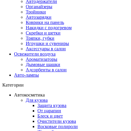
Автодержатели
Органайзеры
Тройники
Автозарядки
Коврики на панель
Накидки с подогревом
Скребки и щетки
Тряпки, губки
Игрушки и сувениры
Аксессуары в салон
Освежители воздуха
Ароматизаторы
Дымовые шашки
Адсорбенты в салон
Авто-лампы
Категории
Автокосметика
Для кузова
Защита кузова
От царапин
Блеск и цвет
Очистители кузова
Восковые полироли