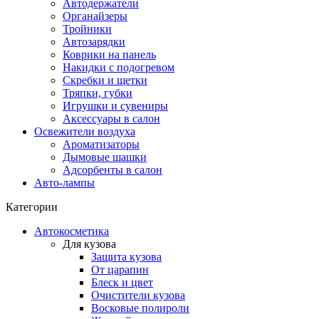
Автодержатели
Органайзеры
Тройники
Автозарядки
Коврики на панель
Накидки с подогревом
Скребки и щетки
Тряпки, губки
Игрушки и сувениры
Аксессуары в салон
Освежители воздуха
Ароматизаторы
Дымовые шашки
Адсорбенты в салон
Авто-лампы
Категории
Автокосметика
Для кузова
Защита кузова
От царапин
Блеск и цвет
Очистители кузова
Восковые полироли