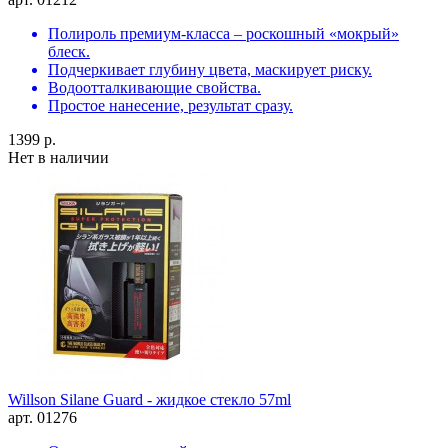
Полироль премиум-класса – роскошный «мокрый»
блеск.
Подчеркивает глубину цвета, маскирует риску.
Водоотталкивающие свойства.
Простое нанесение, результат сразу.
1399 р.
Нет в наличии
Willson Silane Guard - жидкое стекло 57ml
арт. 01276