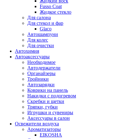
Жидкий воск
Fusso Coat
Жидкое стекло
Для салона
Для стекол и фар
Glaco
Автошампуни
Для колес
Для очистки
Автохимия
Автоаксессуары
Необходимое
Автодержатели
Органайзеры
Тройники
Автозарядки
Коврики на панель
Накидки с подогревом
Скребки и щетки
Тряпки, губки
Игрушки и сувениры
Аксессуары в салон
Освежители воздуха
Ароматизаторы
EIKOSHA