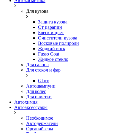
Автокосметика
Для кузова
Защита кузова
От царапин
Блеск и цвет
Очистители кузова
Восковые полироли
Жидкий воск
Fusso Coat
Жидкое стекло
Для салона
Для стекол и фар
Glaco
Автошампуни
Для колес
Для очистки
Автохимия
Автоаксессуары
Необходимое
Автодержатели
Органайзеры