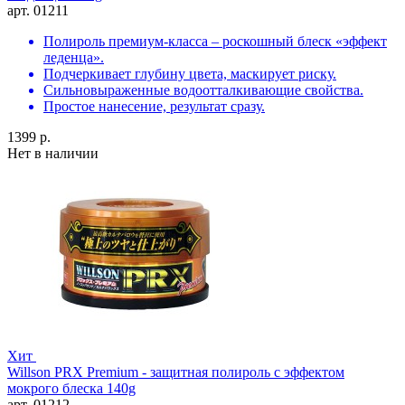
арт. 01211
Полироль премиум-класса – роскошный блеск «эффект
леденца».
Подчеркивает глубину цвета, маскирует риску.
Сильновыраженные водоотталкивающие свойства.
Простое нанесение, результат сразу.
1399 р.
Нет в наличии
Хит
Willson PRX Premium - защитная полироль с эффектом
мокрого блеска 140g
арт. 01212