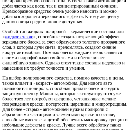
полироли кремообразного типа. В состав такой автополироли
добавляется как воск, так и концентрированный силикон.
Кремообразное средство очень удобно наносить и можно
добиться хорошего зеркального эффекта. К тому же цена у
данного вида средств вполне доступная.
Особый тип жидких полиролей – керамические составы или
«
жидкое стекло
», способные создать потрясающий эффект
зеркального блеска за счет образуемого толстого прозрачного
слоя, в котором лучи света, преломляясь, создают сияние
вокруг автомобиля. Помимо блеска жидкое стекло славится
своими гидрофобными свойствами и обеспечивает
сильнейшую защиту. Однако стоят такие составы недешево и
нанесение их требует точности и умения.
На выбор полировочного средства, помимо качества и цены,
также влияет и «возраст» автомобиля. Для нового авто
понадобится полироль, способная придать блеск и создать
защитную пленку. Машины, которые эксплуатируются уже
более трех лет потребуют средство, устраняющее мелкие
повреждения краски, потертости, царапины и микротрещины.
Для более «старых» автомобилей нужны полироли с
абразивными частицами и элементами краски в составе,
способные вместе с защитой обеспечить маскировку трещин и
небольшие дефекты в краске. Лучше всего обработку таких