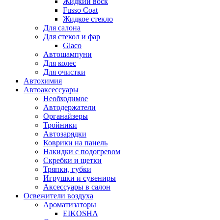
Жидкий воск
Fusso Coat
Жидкое стекло
Для салона
Для стекол и фар
Glaco
Автошампуни
Для колес
Для очистки
Автохимия
Автоаксессуары
Необходимое
Автодержатели
Органайзеры
Тройники
Автозарядки
Коврики на панель
Накидки с подогревом
Скребки и щетки
Тряпки, губки
Игрушки и сувениры
Аксессуары в салон
Освежители воздуха
Ароматизаторы
EIKOSHA