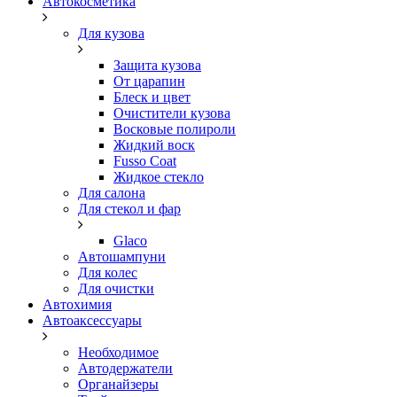
Автокосметика
Для кузова
Защита кузова
От царапин
Блеск и цвет
Очистители кузова
Восковые полироли
Жидкий воск
Fusso Coat
Жидкое стекло
Для салона
Для стекол и фар
Glaco
Автошампуни
Для колес
Для очистки
Автохимия
Автоаксессуары
Необходимое
Автодержатели
Органайзеры