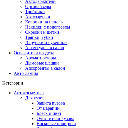
Автодержатели
Органайзеры
Тройники
Автозарядки
Коврики на панель
Накидки с подогревом
Скребки и щетки
Тряпки, губки
Игрушки и сувениры
Аксессуары в салон
Освежители воздуха
Ароматизаторы
Дымовые шашки
Адсорбенты в салон
Авто-лампы
Категории
Автокосметика
Для кузова
Защита кузова
От царапин
Блеск и цвет
Очистители кузова
Восковые полироли