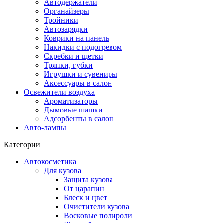
Автодержатели
Органайзеры
Тройники
Автозарядки
Коврики на панель
Накидки с подогревом
Скребки и щетки
Тряпки, губки
Игрушки и сувениры
Аксессуары в салон
Освежители воздуха
Ароматизаторы
Дымовые шашки
Адсорбенты в салон
Авто-лампы
Категории
Автокосметика
Для кузова
Защита кузова
От царапин
Блеск и цвет
Очистители кузова
Восковые полироли