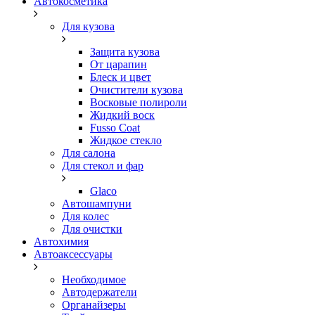
Автокосметика
Для кузова
Защита кузова
От царапин
Блеск и цвет
Очистители кузова
Восковые полироли
Жидкий воск
Fusso Coat
Жидкое стекло
Для салона
Для стекол и фар
Glaco
Автошампуни
Для колес
Для очистки
Автохимия
Автоаксессуары
Необходимое
Автодержатели
Органайзеры