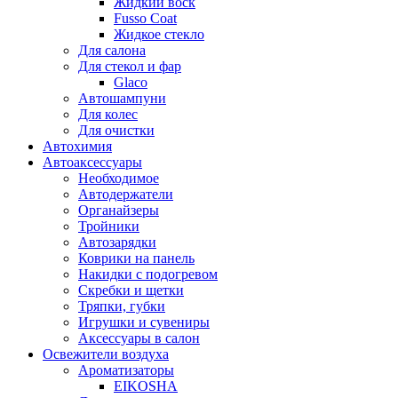
Жидкий воск
Fusso Coat
Жидкое стекло
Для салона
Для стекол и фар
Glaco
Автошампуни
Для колес
Для очистки
Автохимия
Автоаксессуары
Необходимое
Автодержатели
Органайзеры
Тройники
Автозарядки
Коврики на панель
Накидки с подогревом
Скребки и щетки
Тряпки, губки
Игрушки и сувениры
Аксессуары в салон
Освежители воздуха
Ароматизаторы
EIKOSHA