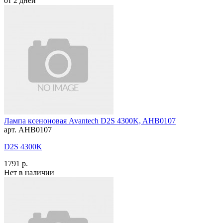
от 2 дней
Лампа ксеноновая Avantech D2S 4300K, AHB0107
арт. AHB0107
D2S 4300К
1791 р.
Нет в наличии