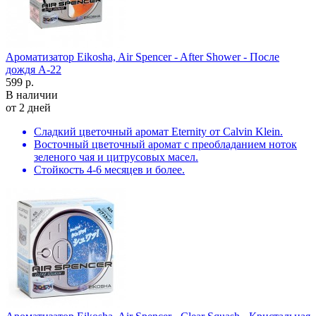
Ароматизатор Eikosha, Air Spencer - After Shower - После
дождя A-22
599 р.
В наличии
от 2 дней
Сладкий цветочный аромат Eternity от Calvin Klein.
Восточный цветочный аромат с преобладанием ноток
зеленого чая и цитрусовых масел.
Стойкость 4-6 месяцев и более.