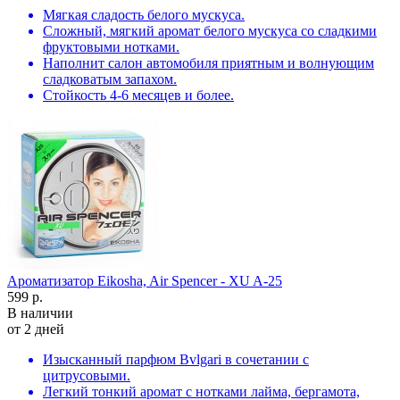
Мягкая сладость белого мускуса.
Сложный, мягкий аромат белого мускуса со сладкими
фруктовыми нотками.
Наполнит салон автомобиля приятным и волнующим
сладковатым запахом.
Стойкость 4-6 месяцев и более.
Ароматизатор Eikosha, Air Spencer - XU A-25
599 р.
В наличии
от 2 дней
Изысканный парфюм Bvlgari в сочетании с
цитрусовыми.
Легкий тонкий аромат с нотками лайма, бергамота,