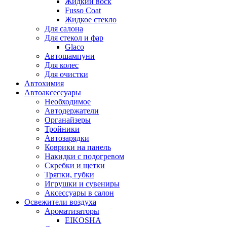
Жидкий воск
Fusso Coat
Жидкое стекло
Для салона
Для стекол и фар
Glaco
Автошампуни
Для колес
Для очистки
Автохимия
Автоаксессуары
Необходимое
Автодержатели
Органайзеры
Тройники
Автозарядки
Коврики на панель
Накидки с подогревом
Скребки и щетки
Тряпки, губки
Игрушки и сувениры
Аксессуары в салон
Освежители воздуха
Ароматизаторы
EIKOSHA