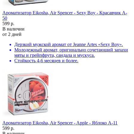
Ароматизатор Eikosha, Air Spencer - Sexy Boy - Красавчик A-
50
599 р.
В наличии
от 2 дней
Дерзкий мужской аромат от Jeanne Artes «Sexy Boy».
Молодежный аромат, оригинально сочетающий запахи
мяты и грейпфрута, сандала и мускуса.
Стойкость 4-6 месяцев и более.
Ароматизатор Eikosha, Air Spencer - Apple - Яблоко A-11
599 р.
В наличии