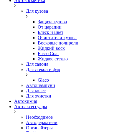
Автокосметика
Для кузова
Защита кузова
От царапин
Блеск и цвет
Очистители кузова
Восковые полироли
Жидкий воск
Fusso Coat
Жидкое стекло
Для салона
Для стекол и фар
Glaco
Автошампуни
Для колес
Для очистки
Автохимия
Автоаксессуары
Необходимое
Автодержатели
Органайзеры