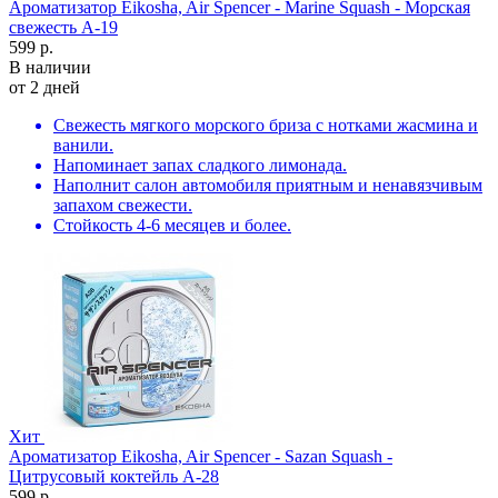
Ароматизатор Eikosha, Air Spencer - Marine Squash - Морская
свежесть A-19
599 р.
В наличии
от 2 дней
Свежесть мягкого морского бриза с нотками жасмина и
ванили.
Напоминает запах сладкого лимонада.
Наполнит салон автомобиля приятным и ненавязчивым
запахом свежести.
Стойкость 4-6 месяцев и более.
Хит
Ароматизатор Eikosha, Air Spencer - Sazan Squash -
Цитрусовый коктейль A-28
599 р.