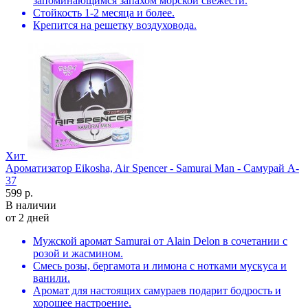
запоминающимся запахом морской свежести.
Стойкость 1-2 месяца и более.
Крепится на решетку воздуховода.
Хит
Ароматизатор Eikosha, Air Spencer - Samurai Man - Самурай A-
37
599 р.
В наличии
от 2 дней
Мужской аромат Samurai от Alain Delon в сочетании с
розой и жасмином.
Смесь ро­зы, бер­га­мо­та и ли­мо­на с нотками мускуса и
ванили.
Аромат для настоящих самураев подарит бодрость и
хорошее настроение.