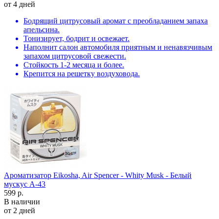
от 4 дней
Бодрящий цитрусовый аромат с преобладанием запаха
апельсина.
Тонизирует, бодрит и освежает.
Наполнит салон автомобиля приятным и ненавязчивым
запахом цитрусовой свежести.
Стойкость 1-2 месяца и более.
Крепится на решетку воздуховода.
Ароматизатор Eikosha, Air Spencer - Whity Musk - Белый
мускус A-43
599 р.
В наличии
от 2 дней