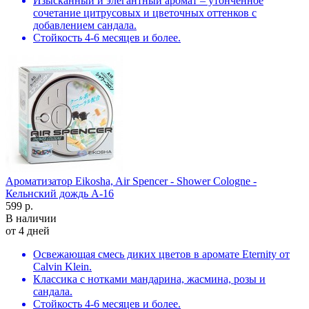
Изысканный и элегантный аромат – утонченное
сочетание цитрусовых и цветочных оттенков с
добавлением сандала.
Стойкость 4-6 месяцев и более.
Ароматизатор Eikosha, Air Spencer - Shower Cologne -
Кельнский дождь A-16
599 р.
В наличии
от 4 дней
Освежающая смесь диких цветов в аромате Eternity от
Calvin Klein.
Классика с нотками мандарина, жасмина, розы и
сандала.
Стойкость 4-6 месяцев и более.