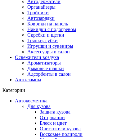
Автодержатели
Органайзеры
Тройники
Автозарядки
Коврики на панель
Накидки с подогревом
Скребки и щетки
Тряпки, губки
Игрушки и сувениры
Аксессуары в салон
Освежители воздуха
Ароматизаторы
Дымовые шашки
Адсорбенты в салон
Авто-лампы
Категории
Автокосметика
Для кузова
Защита кузова
От царапин
Блеск и цвет
Очистители кузова
Восковые полироли