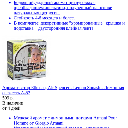
Бодрящий, ударный аромат цитрусовых с
преобладанием апельсина, полученный на основе
натуральных цитрусов.
Стойкость 4-6 месяцев и более.
В комплекте: декоративные "хромированные" крышка и
подставка + двусторонняя клейкая лента.
Ароматизатор Eikosha, Air Spencer - Lemon Squash - Лимонная
свежесть A-52
599 р.
В наличии
от 4 дней
Мужской аромат с лимонными нотками Armani Pour
Homme от Giorgio Armani.