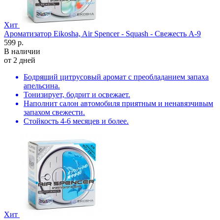
Хит
Ароматизатор Eikosha, Air Spencer - Squash - Свежесть A-9
599 р.
В наличии
от 2 дней
Бодрящий цитрусовый аромат с преобладанием запаха
апельсина.
Тонизирует, бодрит и освежает.
Наполнит салон автомобиля приятным и ненавязчивым
запахом свежести.
Стойкость 4-6 месяцев и более.
Хит