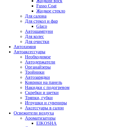
Жидкий воск
Fusso Coat
Жидкое стекло
Для салона
Для стекол и фар
Glaco
Автошампуни
Для колес
Для очистки
Автохимия
Автоаксессуары
Необходимое
Автодержатели
Органайзеры
Тройники
Автозарядки
Коврики на панель
Накидки с подогревом
Скребки и щетки
Тряпки, губки
Игрушки и сувениры
Аксессуары в салон
Освежители воздуха
Ароматизаторы
EIKOSHA