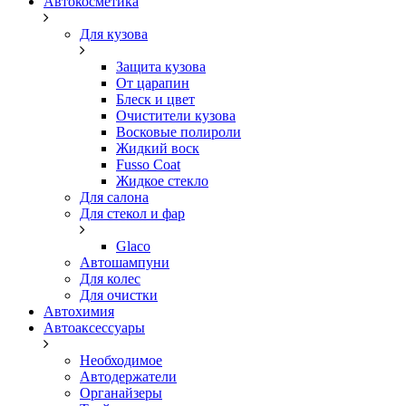
Автокосметика
Для кузова
Защита кузова
От царапин
Блеск и цвет
Очистители кузова
Восковые полироли
Жидкий воск
Fusso Coat
Жидкое стекло
Для салона
Для стекол и фар
Glaco
Автошампуни
Для колес
Для очистки
Автохимия
Автоаксессуары
Необходимое
Автодержатели
Органайзеры