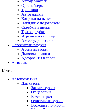
Автодержатели
Органайзеры
Тройники
Автозарядки
Коврики на панель
Накидки с подогревом
Скребки и щетки
Тряпки, губки
Игрушки и сувениры
Аксессуары в салон
Освежители воздуха
Ароматизаторы
Дымовые шашки
Адсорбенты в салон
Авто-лампы
Категории
Автокосметика
Для кузова
Защита кузова
От царапин
Блеск и цвет
Очистители кузова
Восковые полироли