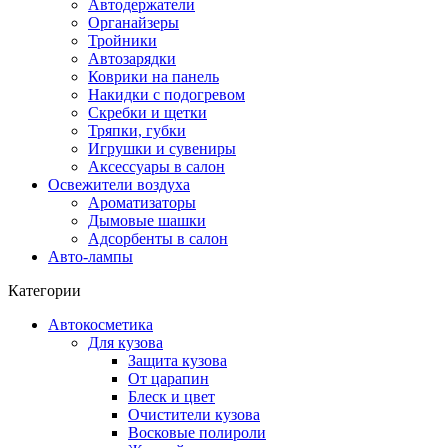
Автодержатели
Органайзеры
Тройники
Автозарядки
Коврики на панель
Накидки с подогревом
Скребки и щетки
Тряпки, губки
Игрушки и сувениры
Аксессуары в салон
Освежители воздуха
Ароматизаторы
Дымовые шашки
Адсорбенты в салон
Авто-лампы
Категории
Автокосметика
Для кузова
Защита кузова
От царапин
Блеск и цвет
Очистители кузова
Восковые полироли