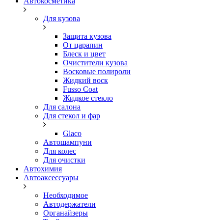
Автокосметика
Для кузова
Защита кузова
От царапин
Блеск и цвет
Очистители кузова
Восковые полироли
Жидкий воск
Fusso Coat
Жидкое стекло
Для салона
Для стекол и фар
Glaco
Автошампуни
Для колес
Для очистки
Автохимия
Автоаксессуары
Необходимое
Автодержатели
Органайзеры