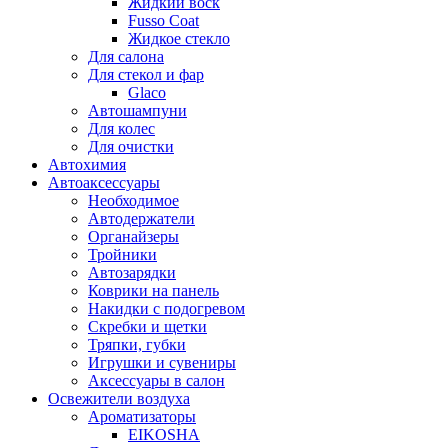
Жидкий воск
Fusso Coat
Жидкое стекло
Для салона
Для стекол и фар
Glaco
Автошампуни
Для колес
Для очистки
Автохимия
Автоаксессуары
Необходимое
Автодержатели
Органайзеры
Тройники
Автозарядки
Коврики на панель
Накидки с подогревом
Скребки и щетки
Тряпки, губки
Игрушки и сувениры
Аксессуары в салон
Освежители воздуха
Ароматизаторы
EIKOSHA