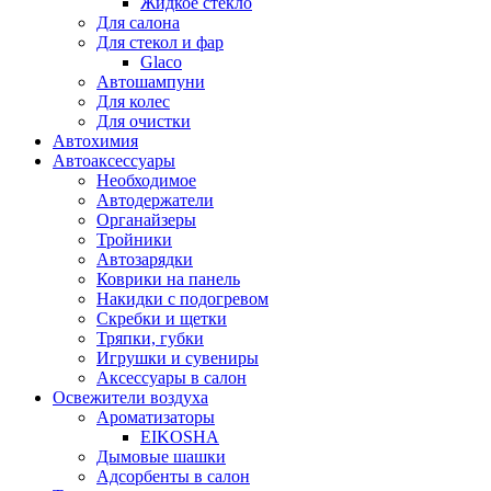
Жидкое стекло
Для салона
Для стекол и фар
Glaco
Автошампуни
Для колес
Для очистки
Автохимия
Автоаксессуары
Необходимое
Автодержатели
Органайзеры
Тройники
Автозарядки
Коврики на панель
Накидки с подогревом
Скребки и щетки
Тряпки, губки
Игрушки и сувениры
Аксессуары в салон
Освежители воздуха
Ароматизаторы
EIKOSHA
Дымовые шашки
Адсорбенты в салон