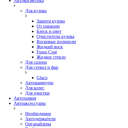
Автокосметика
Для кузова
Защита кузова
От царапин
Блеск и цвет
Очистители кузова
Восковые полироли
Жидкий воск
Fusso Coat
Жидкое стекло
Для салона
Для стекол и фар
Glaco
Автошампуни
Для колес
Для очистки
Автохимия
Автоаксессуары
Необходимое
Автодержатели
Органайзеры