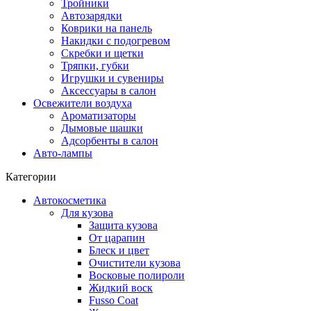
Тройники
Автозарядки
Коврики на панель
Накидки с подогревом
Скребки и щетки
Тряпки, губки
Игрушки и сувениры
Аксессуары в салон
Освежители воздуха
Ароматизаторы
Дымовые шашки
Адсорбенты в салон
Авто-лампы
Категории
Автокосметика
Для кузова
Защита кузова
От царапин
Блеск и цвет
Очистители кузова
Восковые полироли
Жидкий воск
Fusso Coat