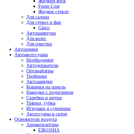
Жидкий воск
Fusso Coat
Жидкое стекло
Для салона
Для стекол и фар
Glaco
Автошампуни
Для колес
Для очистки
Автохимия
Автоаксессуары
Необходимое
Автодержатели
Органайзеры
Тройники
Автозарядки
Коврики на панель
Накидки с подогревом
Скребки и щетки
Тряпки, губки
Игрушки и сувениры
Аксессуары в салон
Освежители воздуха
Ароматизаторы
EIKOSHA