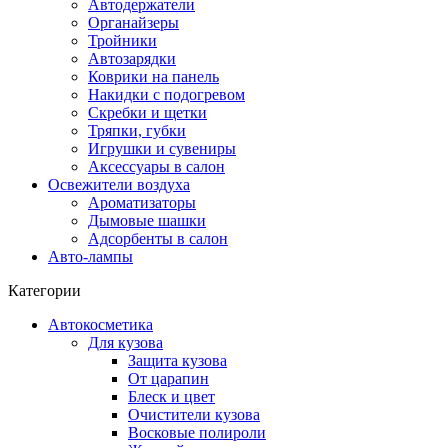
Автодержатели
Органайзеры
Тройники
Автозарядки
Коврики на панель
Накидки с подогревом
Скребки и щетки
Тряпки, губки
Игрушки и сувениры
Аксессуары в салон
Освежители воздуха
Ароматизаторы
Дымовые шашки
Адсорбенты в салон
Авто-лампы
Категории
Автокосметика
Для кузова
Защита кузова
От царапин
Блеск и цвет
Очистители кузова
Восковые полироли