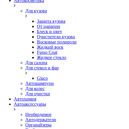
Автокосметика
Для кузова
Защита кузова
От царапин
Блеск и цвет
Очистители кузова
Восковые полироли
Жидкий воск
Fusso Coat
Жидкое стекло
Для салона
Для стекол и фар
Glaco
Автошампуни
Для колес
Для очистки
Автохимия
Автоаксессуары
Необходимое
Автодержатели
Органайзеры