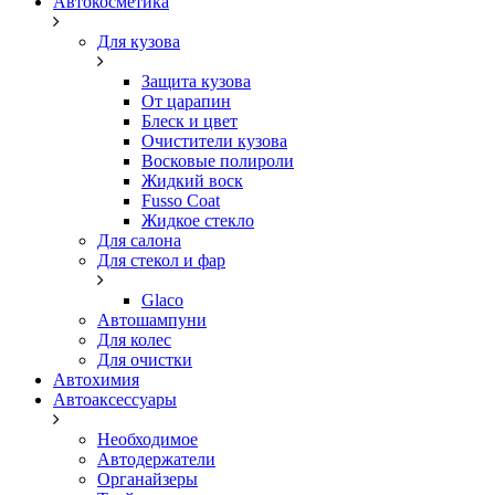
Автокосметика
Для кузова
Защита кузова
От царапин
Блеск и цвет
Очистители кузова
Восковые полироли
Жидкий воск
Fusso Coat
Жидкое стекло
Для салона
Для стекол и фар
Glaco
Автошампуни
Для колес
Для очистки
Автохимия
Автоаксессуары
Необходимое
Автодержатели
Органайзеры