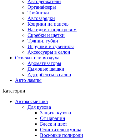
Автодержатели
Органайзеры
Тройники
Автозарядки
Коврики на панель
Накидки с подогревом
Скребки и щетки
Тряпки, губки
Игрушки и сувениры
Аксессуары в салон
Освежители воздуха
Ароматизаторы
Дымовые шашки
Адсорбенты в салон
Авто-лампы
Категории
Автокосметика
Для кузова
Защита кузова
От царапин
Блеск и цвет
Очистители кузова
Восковые полироли