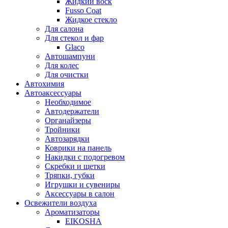
Жидкий воск
Fusso Coat
Жидкое стекло
Для салона
Для стекол и фар
Glaco
Автошампуни
Для колес
Для очистки
Автохимия
Автоаксессуары
Необходимое
Автодержатели
Органайзеры
Тройники
Автозарядки
Коврики на панель
Накидки с подогревом
Скребки и щетки
Тряпки, губки
Игрушки и сувениры
Аксессуары в салон
Освежители воздуха
Ароматизаторы
EIKOSHA