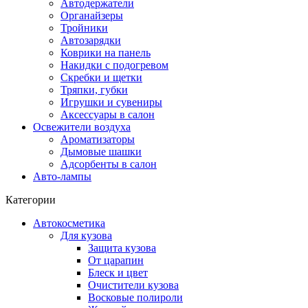
Автодержатели
Органайзеры
Тройники
Автозарядки
Коврики на панель
Накидки с подогревом
Скребки и щетки
Тряпки, губки
Игрушки и сувениры
Аксессуары в салон
Освежители воздуха
Ароматизаторы
Дымовые шашки
Адсорбенты в салон
Авто-лампы
Категории
Автокосметика
Для кузова
Защита кузова
От царапин
Блеск и цвет
Очистители кузова
Восковые полироли