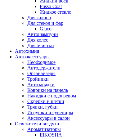
Жидкий воск
Fusso Coat
Жидкое стекло
Для салона
Для стекол и фар
Glaco
Автошампуни
Для колес
Для очистки
Автохимия
Автоаксессуары
Необходимое
Автодержатели
Органайзеры
Тройники
Автозарядки
Коврики на панель
Накидки с подогревом
Скребки и щетки
Тряпки, губки
Игрушки и сувениры
Аксессуары в салон
Освежители воздуха
Ароматизаторы
EIKOSHA