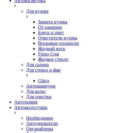
Автокосметика
Для кузова
Защита кузова
От царапин
Блеск и цвет
Очистители кузова
Восковые полироли
Жидкий воск
Fusso Coat
Жидкое стекло
Для салона
Для стекол и фар
Glaco
Автошампуни
Для колес
Для очистки
Автохимия
Автоаксессуары
Необходимое
Автодержатели
Органайзеры