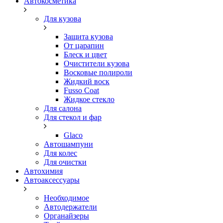
Автокосметика
Для кузова
Защита кузова
От царапин
Блеск и цвет
Очистители кузова
Восковые полироли
Жидкий воск
Fusso Coat
Жидкое стекло
Для салона
Для стекол и фар
Glaco
Автошампуни
Для колес
Для очистки
Автохимия
Автоаксессуары
Необходимое
Автодержатели
Органайзеры