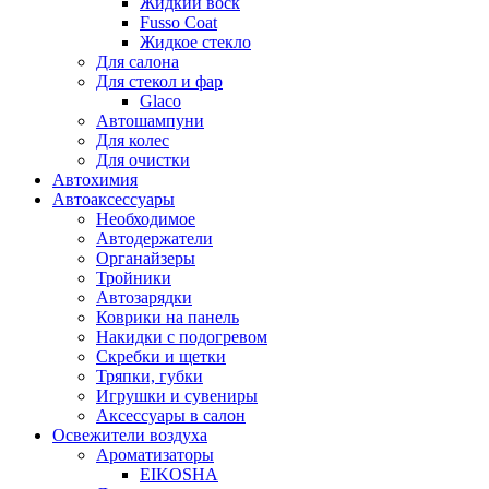
Жидкий воск
Fusso Coat
Жидкое стекло
Для салона
Для стекол и фар
Glaco
Автошампуни
Для колес
Для очистки
Автохимия
Автоаксессуары
Необходимое
Автодержатели
Органайзеры
Тройники
Автозарядки
Коврики на панель
Накидки с подогревом
Скребки и щетки
Тряпки, губки
Игрушки и сувениры
Аксессуары в салон
Освежители воздуха
Ароматизаторы
EIKOSHA