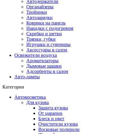
Автодержатели
Органайзеры
Тройники
Автозарядки
Коврики на панель
Накидки с подогревом
Скребки и щетки
Тряпки, губки
Игрушки и сувениры
Аксессуары в салон
Освежители воздуха
Ароматизаторы
Дымовые шашки
Адсорбенты в салон
Авто-лампы
Категории
Автокосметика
Для кузова
Защита кузова
От царапин
Блеск и цвет
Очистители кузова
Восковые полироли