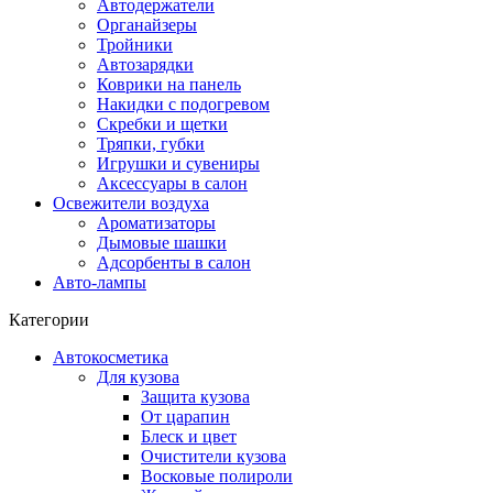
Автодержатели
Органайзеры
Тройники
Автозарядки
Коврики на панель
Накидки с подогревом
Скребки и щетки
Тряпки, губки
Игрушки и сувениры
Аксессуары в салон
Освежители воздуха
Ароматизаторы
Дымовые шашки
Адсорбенты в салон
Авто-лампы
Категории
Автокосметика
Для кузова
Защита кузова
От царапин
Блеск и цвет
Очистители кузова
Восковые полироли