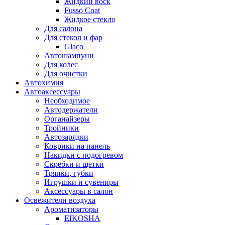
Жидкий воск
Fusso Coat
Жидкое стекло
Для салона
Для стекол и фар
Glaco
Автошампуни
Для колес
Для очистки
Автохимия
Автоаксессуары
Необходимое
Автодержатели
Органайзеры
Тройники
Автозарядки
Коврики на панель
Накидки с подогревом
Скребки и щетки
Тряпки, губки
Игрушки и сувениры
Аксессуары в салон
Освежители воздуха
Ароматизаторы
EIKOSHA