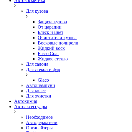
Автокосметика
Для кузова
Защита кузова
От царапин
Блеск и цвет
Очистители кузова
Восковые полироли
Жидкий воск
Fusso Coat
Жидкое стекло
Для салона
Для стекол и фар
Glaco
Автошампуни
Для колес
Для очистки
Автохимия
Автоаксессуары
Необходимое
Автодержатели
Органайзеры