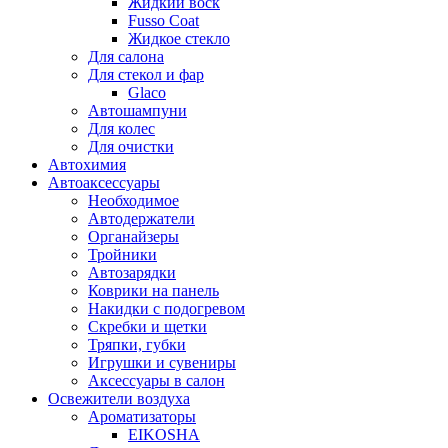
Жидкий воск
Fusso Coat
Жидкое стекло
Для салона
Для стекол и фар
Glaco
Автошампуни
Для колес
Для очистки
Автохимия
Автоаксессуары
Необходимое
Автодержатели
Органайзеры
Тройники
Автозарядки
Коврики на панель
Накидки с подогревом
Скребки и щетки
Тряпки, губки
Игрушки и сувениры
Аксессуары в салон
Освежители воздуха
Ароматизаторы
EIKOSHA