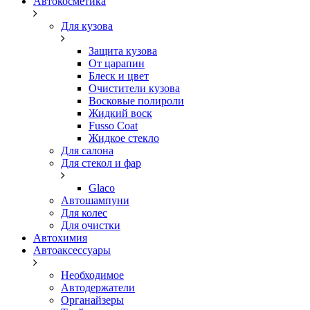
Автокосметика
Для кузова
Защита кузова
От царапин
Блеск и цвет
Очистители кузова
Восковые полироли
Жидкий воск
Fusso Coat
Жидкое стекло
Для салона
Для стекол и фар
Glaco
Автошампуни
Для колес
Для очистки
Автохимия
Автоаксессуары
Необходимое
Автодержатели
Органайзеры