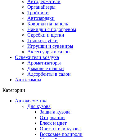
Автодержатели
Органайзеры
Тройники
Автозарядки
Коврики на панель
Накидки с подогревом
Скребки и щетки
Тряпки, губки
Игрушки и сувениры
Аксессуары в салон
Освежители воздуха
Ароматизаторы
Дымовые шашки
Адсорбенты в салон
Авто-лампы
Категории
Автокосметика
Для кузова
Защита кузова
От царапин
Блеск и цвет
Очистители кузова
Восковые полироли