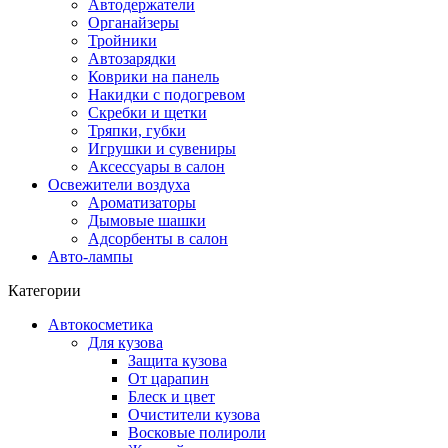
Автодержатели
Органайзеры
Тройники
Автозарядки
Коврики на панель
Накидки с подогревом
Скребки и щетки
Тряпки, губки
Игрушки и сувениры
Аксессуары в салон
Освежители воздуха
Ароматизаторы
Дымовые шашки
Адсорбенты в салон
Авто-лампы
Категории
Автокосметика
Для кузова
Защита кузова
От царапин
Блеск и цвет
Очистители кузова
Восковые полироли