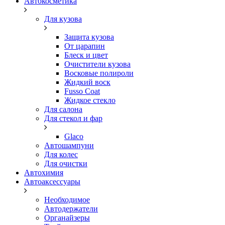
Автокосметика
Для кузова
Защита кузова
От царапин
Блеск и цвет
Очистители кузова
Восковые полироли
Жидкий воск
Fusso Coat
Жидкое стекло
Для салона
Для стекол и фар
Glaco
Автошампуни
Для колес
Для очистки
Автохимия
Автоаксессуары
Необходимое
Автодержатели
Органайзеры