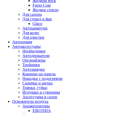
Жидкий воск
Fusso Coat
Жидкое стекло
Для салона
Для стекол и фар
Glaco
Автошампуни
Для колес
Для очистки
Автохимия
Автоаксессуары
Необходимое
Автодержатели
Органайзеры
Тройники
Автозарядки
Коврики на панель
Накидки с подогревом
Скребки и щетки
Тряпки, губки
Игрушки и сувениры
Аксессуары в салон
Освежители воздуха
Ароматизаторы
EIKOSHA