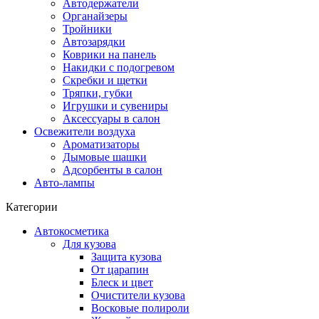
Автодержатели
Органайзеры
Тройники
Автозарядки
Коврики на панель
Накидки с подогревом
Скребки и щетки
Тряпки, губки
Игрушки и сувениры
Аксессуары в салон
Освежители воздуха
Ароматизаторы
Дымовые шашки
Адсорбенты в салон
Авто-лампы
Категории
Автокосметика
Для кузова
Защита кузова
От царапин
Блеск и цвет
Очистители кузова
Восковые полироли