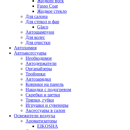
Жидкий воск
Fusso Coat
Жидкое стекло
Для салона
Для стекол и фар
Glaco
Автошампуни
Для колес
Для очистки
Автохимия
Автоаксессуары
Необходимое
Автодержатели
Органайзеры
Тройники
Автозарядки
Коврики на панель
Накидки с подогревом
Скребки и щетки
Тряпки, губки
Игрушки и сувениры
Аксессуары в салон
Освежители воздуха
Ароматизаторы
EIKOSHA