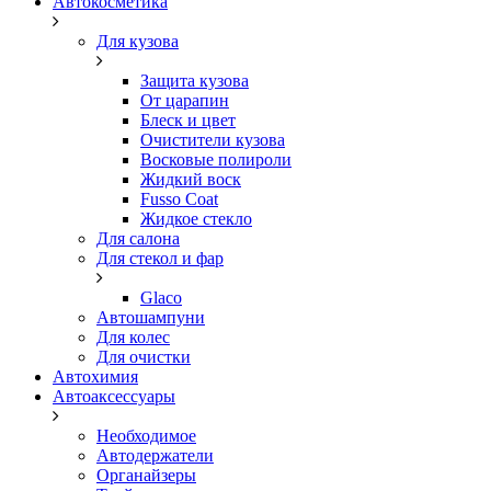
Автокосметика
Для кузова
Защита кузова
От царапин
Блеск и цвет
Очистители кузова
Восковые полироли
Жидкий воск
Fusso Coat
Жидкое стекло
Для салона
Для стекол и фар
Glaco
Автошампуни
Для колес
Для очистки
Автохимия
Автоаксессуары
Необходимое
Автодержатели
Органайзеры