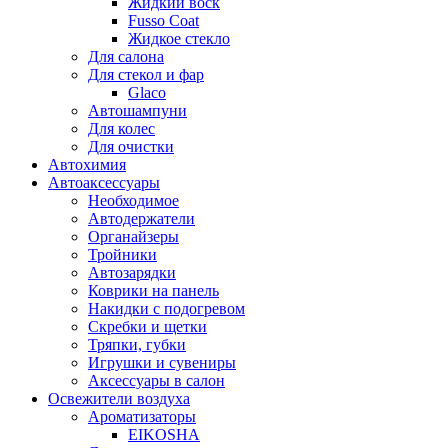
Жидкий воск
Fusso Coat
Жидкое стекло
Для салона
Для стекол и фар
Glaco
Автошампуни
Для колес
Для очистки
Автохимия
Автоаксессуары
Необходимое
Автодержатели
Органайзеры
Тройники
Автозарядки
Коврики на панель
Накидки с подогревом
Скребки и щетки
Тряпки, губки
Игрушки и сувениры
Аксессуары в салон
Освежители воздуха
Ароматизаторы
EIKOSHA