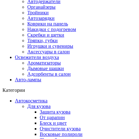
Автодержатели
Органайзеры
Тройники
Автозарядки
Коврики на панель
Накидки с подогревом
Скребки и щетки
Тряпки, губки
Игрушки и сувениры
Аксессуары в салон
Освежители воздуха
Ароматизаторы
Дымовые шашки
Адсорбенты в салон
Авто-лампы
Категории
Автокосметика
Для кузова
Защита кузова
От царапин
Блеск и цвет
Очистители кузова
Восковые полироли