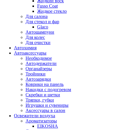
Жидкий воск
Fusso Coat
Жидкое стекло
Для салона
Для стекол и фар
Glaco
Автошампуни
Для колес
Для очистки
Автохимия
Автоаксессуары
Необходимое
Автодержатели
Органайзеры
Тройники
Автозарядки
Коврики на панель
Накидки с подогревом
Скребки и щетки
Тряпки, губки
Игрушки и сувениры
Аксессуары в салон
Освежители воздуха
Ароматизаторы
EIKOSHA