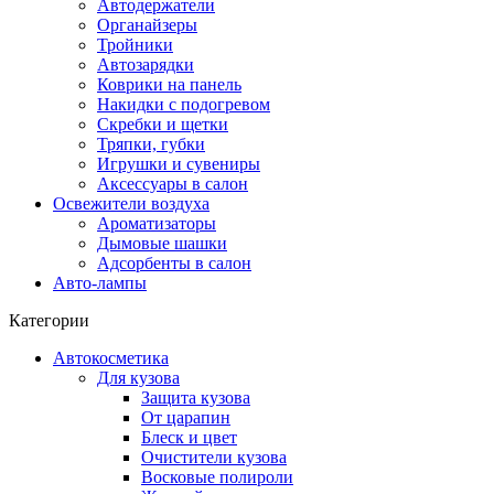
Автодержатели
Органайзеры
Тройники
Автозарядки
Коврики на панель
Накидки с подогревом
Скребки и щетки
Тряпки, губки
Игрушки и сувениры
Аксессуары в салон
Освежители воздуха
Ароматизаторы
Дымовые шашки
Адсорбенты в салон
Авто-лампы
Категории
Автокосметика
Для кузова
Защита кузова
От царапин
Блеск и цвет
Очистители кузова
Восковые полироли