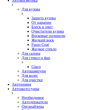
Автокосметика
Для кузова
Защита кузова
От царапин
Блеск и цвет
Очистители кузова
Восковые полироли
Жидкий воск
Fusso Coat
Жидкое стекло
Для салона
Для стекол и фар
Glaco
Автошампуни
Для колес
Для очистки
Автохимия
Автоаксессуары
Необходимое
Автодержатели
Органайзеры