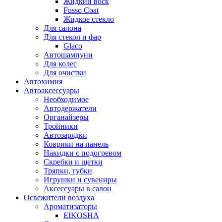
Жидкий воск
Fusso Coat
Жидкое стекло
Для салона
Для стекол и фар
Glaco
Автошампуни
Для колес
Для очистки
Автохимия
Автоаксессуары
Необходимое
Автодержатели
Органайзеры
Тройники
Автозарядки
Коврики на панель
Накидки с подогревом
Скребки и щетки
Тряпки, губки
Игрушки и сувениры
Аксессуары в салон
Освежители воздуха
Ароматизаторы
EIKOSHA