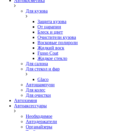
Автокосметика
Для кузова
Защита кузова
От царапин
Блеск и цвет
Очистители кузова
Восковые полироли
Жидкий воск
Fusso Coat
Жидкое стекло
Для салона
Для стекол и фар
Glaco
Автошампуни
Для колес
Для очистки
Автохимия
Автоаксессуары
Необходимое
Автодержатели
Органайзеры