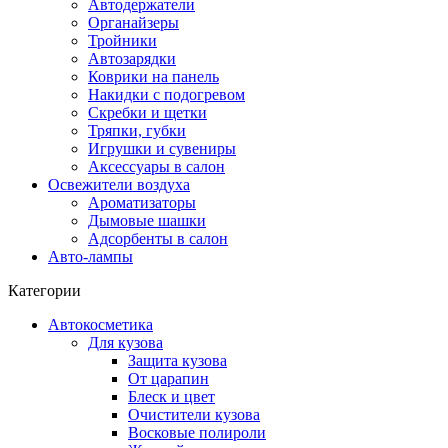
Автодержатели
Органайзеры
Тройники
Автозарядки
Коврики на панель
Накидки с подогревом
Скребки и щетки
Тряпки, губки
Игрушки и сувениры
Аксессуары в салон
Освежители воздуха
Ароматизаторы
Дымовые шашки
Адсорбенты в салон
Авто-лампы
Категории
Автокосметика
Для кузова
Защита кузова
От царапин
Блеск и цвет
Очистители кузова
Восковые полироли