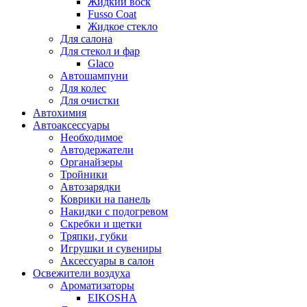
Жидкий воск
Fusso Coat
Жидкое стекло
Для салона
Для стекол и фар
Glaco
Автошампуни
Для колес
Для очистки
Автохимия
Автоаксессуары
Необходимое
Автодержатели
Органайзеры
Тройники
Автозарядки
Коврики на панель
Накидки с подогревом
Скребки и щетки
Тряпки, губки
Игрушки и сувениры
Аксессуары в салон
Освежители воздуха
Ароматизаторы
EIKOSHA