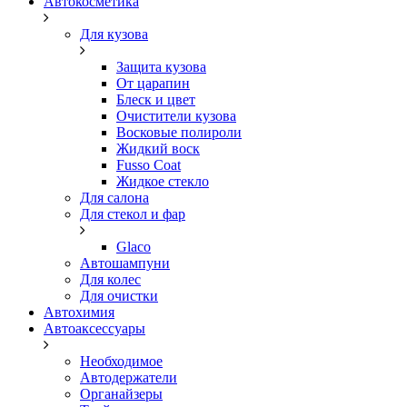
Автокосметика
Для кузова
Защита кузова
От царапин
Блеск и цвет
Очистители кузова
Восковые полироли
Жидкий воск
Fusso Coat
Жидкое стекло
Для салона
Для стекол и фар
Glaco
Автошампуни
Для колес
Для очистки
Автохимия
Автоаксессуары
Необходимое
Автодержатели
Органайзеры