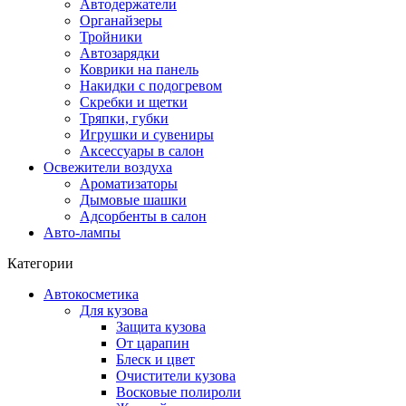
Автодержатели
Органайзеры
Тройники
Автозарядки
Коврики на панель
Накидки с подогревом
Скребки и щетки
Тряпки, губки
Игрушки и сувениры
Аксессуары в салон
Освежители воздуха
Ароматизаторы
Дымовые шашки
Адсорбенты в салон
Авто-лампы
Категории
Автокосметика
Для кузова
Защита кузова
От царапин
Блеск и цвет
Очистители кузова
Восковые полироли