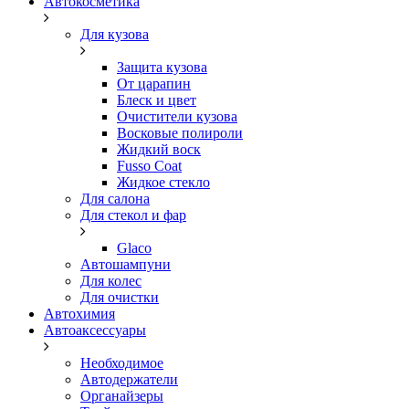
Автокосметика
Для кузова
Защита кузова
От царапин
Блеск и цвет
Очистители кузова
Восковые полироли
Жидкий воск
Fusso Coat
Жидкое стекло
Для салона
Для стекол и фар
Glaco
Автошампуни
Для колес
Для очистки
Автохимия
Автоаксессуары
Необходимое
Автодержатели
Органайзеры