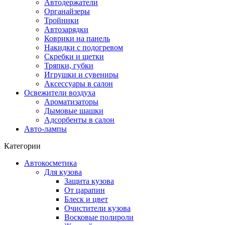
Автодержатели
Органайзеры
Тройники
Автозарядки
Коврики на панель
Накидки с подогревом
Скребки и щетки
Тряпки, губки
Игрушки и сувениры
Аксессуары в салон
Освежители воздуха
Ароматизаторы
Дымовые шашки
Адсорбенты в салон
Авто-лампы
Категории
Автокосметика
Для кузова
Защита кузова
От царапин
Блеск и цвет
Очистители кузова
Восковые полироли