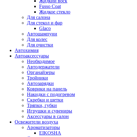
Жидкий воск
Fusso Coat
Жидкое стекло
Для салона
Для стекол и фар
Glaco
Автошампуни
Для колес
Для очистки
Автохимия
Автоаксессуары
Необходимое
Автодержатели
Органайзеры
Тройники
Автозарядки
Коврики на панель
Накидки с подогревом
Скребки и щетки
Тряпки, губки
Игрушки и сувениры
Аксессуары в салон
Освежители воздуха
Ароматизаторы
EIKOSHA