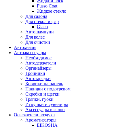
Жидкий воск
Fusso Coat
Жидкое стекло
Для салона
Для стекол и фар
Glaco
Автошампуни
Для колес
Для очистки
Автохимия
Автоаксессуары
Необходимое
Автодержатели
Органайзеры
Тройники
Автозарядки
Коврики на панель
Накидки с подогревом
Скребки и щетки
Тряпки, губки
Игрушки и сувениры
Аксессуары в салон
Освежители воздуха
Ароматизаторы
EIKOSHA