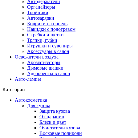
Автодержатели
Органайзеры
Тройники
Автозарядки
Коврики на панель
Накидки с подогревом
Скребки и щетки
Тряпки, губки
Игрушки и сувениры
Аксессуары в салон
Освежители воздуха
Ароматизаторы
Дымовые шашки
Адсорбенты в салон
Авто-лампы
Категории
Автокосметика
Для кузова
Защита кузова
От царапин
Блеск и цвет
Очистители кузова
Восковые полироли