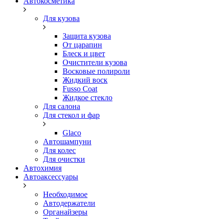
Автокосметика
Для кузова
Защита кузова
От царапин
Блеск и цвет
Очистители кузова
Восковые полироли
Жидкий воск
Fusso Coat
Жидкое стекло
Для салона
Для стекол и фар
Glaco
Автошампуни
Для колес
Для очистки
Автохимия
Автоаксессуары
Необходимое
Автодержатели
Органайзеры