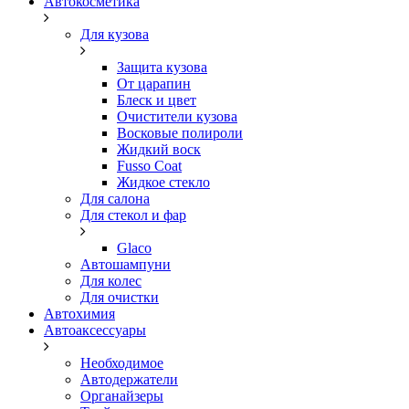
Автокосметика
Для кузова
Защита кузова
От царапин
Блеск и цвет
Очистители кузова
Восковые полироли
Жидкий воск
Fusso Coat
Жидкое стекло
Для салона
Для стекол и фар
Glaco
Автошампуни
Для колес
Для очистки
Автохимия
Автоаксессуары
Необходимое
Автодержатели
Органайзеры