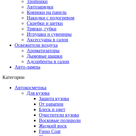
Тройники
Автозарядки
Коврики на панель
Накидки с подогревом
Скребки и щетки
Тряпки, губки
Игрушки и сувениры
Аксессуары в салон
Освежители воздуха
Ароматизаторы
Дымовые шашки
Адсорбенты в салон
Авто-лампы
Категории
Автокосметика
Для кузова
Защита кузова
От царапин
Блеск и цвет
Очистители кузова
Восковые полироли
Жидкий воск
Fusso Coat