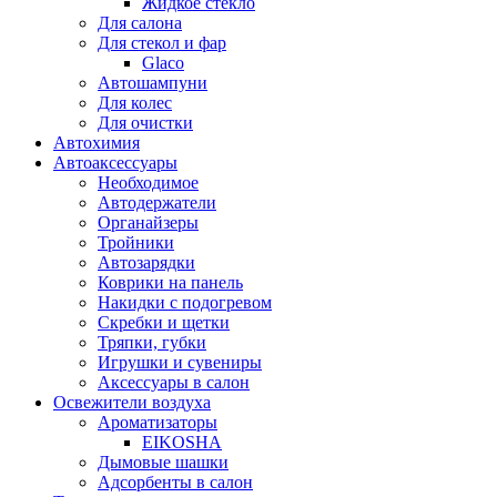
Жидкое стекло
Для салона
Для стекол и фар
Glaco
Автошампуни
Для колес
Для очистки
Автохимия
Автоаксессуары
Необходимое
Автодержатели
Органайзеры
Тройники
Автозарядки
Коврики на панель
Накидки с подогревом
Скребки и щетки
Тряпки, губки
Игрушки и сувениры
Аксессуары в салон
Освежители воздуха
Ароматизаторы
EIKOSHA
Дымовые шашки
Адсорбенты в салон