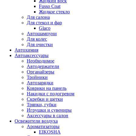
Жидкий воск
Fusso Coat
Жидкое стекло
Для салона
Для стекол и фар
Glaco
Автошампуни
Для колес
Для очистки
Автохимия
Автоаксессуары
Необходимое
Автодержатели
Органайзеры
Тройники
Автозарядки
Коврики на панель
Накидки с подогревом
Скребки и щетки
Тряпки, губки
Игрушки и сувениры
Аксессуары в салон
Освежители воздуха
Ароматизаторы
EIKOSHA