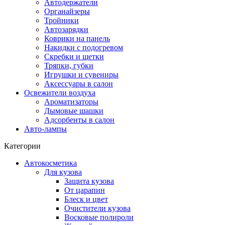
Автодержатели
Органайзеры
Тройники
Автозарядки
Коврики на панель
Накидки с подогревом
Скребки и щетки
Тряпки, губки
Игрушки и сувениры
Аксессуары в салон
Освежители воздуха
Ароматизаторы
Дымовые шашки
Адсорбенты в салон
Авто-лампы
Категории
Автокосметика
Для кузова
Защита кузова
От царапин
Блеск и цвет
Очистители кузова
Восковые полироли