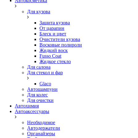
Автокосметика
Для кузова
Защита кузова
От царапин
Блеск и цвет
Очистители кузова
Восковые полироли
Жидкий воск
Fusso Coat
Жидкое стекло
Для салона
Для стекол и фар
Glaco
Автошампуни
Для колес
Для очистки
Автохимия
Автоаксессуары
Необходимое
Автодержатели
Органайзеры