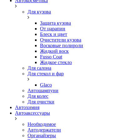
Автокосметика
Для кузова
Защита кузова
От царапин
Блеск и цвет
Очистители кузова
Восковые полироли
Жидкий воск
Fusso Coat
Жидкое стекло
Для салона
Для стекол и фар
Glaco
Автошампуни
Для колес
Для очистки
Автохимия
Автоаксессуары
Необходимое
Автодержатели
Органайзеры