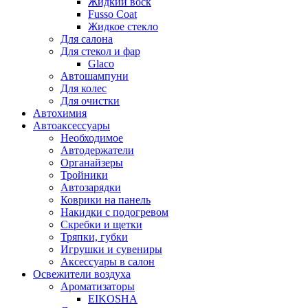
Жидкий воск
Fusso Coat
Жидкое стекло
Для салона
Для стекол и фар
Glaco
Автошампуни
Для колес
Для очистки
Автохимия
Автоаксессуары
Необходимое
Автодержатели
Органайзеры
Тройники
Автозарядки
Коврики на панель
Накидки с подогревом
Скребки и щетки
Тряпки, губки
Игрушки и сувениры
Аксессуары в салон
Освежители воздуха
Ароматизаторы
EIKOSHA