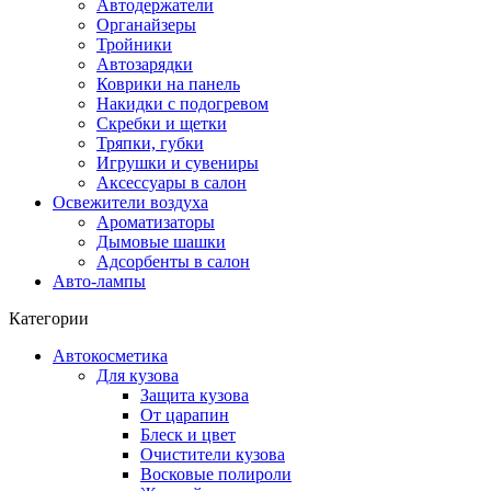
Автодержатели
Органайзеры
Тройники
Автозарядки
Коврики на панель
Накидки с подогревом
Скребки и щетки
Тряпки, губки
Игрушки и сувениры
Аксессуары в салон
Освежители воздуха
Ароматизаторы
Дымовые шашки
Адсорбенты в салон
Авто-лампы
Категории
Автокосметика
Для кузова
Защита кузова
От царапин
Блеск и цвет
Очистители кузова
Восковые полироли