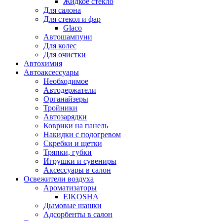
Жидкое стекло
Для салона
Для стекол и фар
Glaco
Автошампуни
Для колес
Для очистки
Автохимия
Автоаксессуары
Необходимое
Автодержатели
Органайзеры
Тройники
Автозарядки
Коврики на панель
Накидки с подогревом
Скребки и щетки
Тряпки, губки
Игрушки и сувениры
Аксессуары в салон
Освежители воздуха
Ароматизаторы
EIKOSHA
Дымовые шашки
Адсорбенты в салон