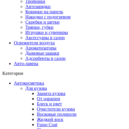
Тройники
Автозарядки
Коврики на панель
Накидки с подогревом
Скребки и щетки
Тряпки, губки
Игрушки и сувениры
Аксессуары в салон
Освежители воздуха
Ароматизаторы
Дымовые шашки
Адсорбенты в салон
Авто-лампы
Категории
Автокосметика
Для кузова
Защита кузова
От царапин
Блеск и цвет
Очистители кузова
Восковые полироли
Жидкий воск
Fusso Coat