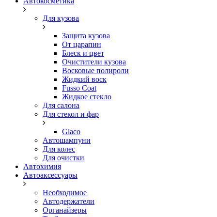
Автокосметика
Для кузова
Защита кузова
От царапин
Блеск и цвет
Очистители кузова
Восковые полироли
Жидкий воск
Fusso Coat
Жидкое стекло
Для салона
Для стекол и фар
Glaco
Автошампуни
Для колес
Для очистки
Автохимия
Автоаксессуары
Необходимое
Автодержатели
Органайзеры