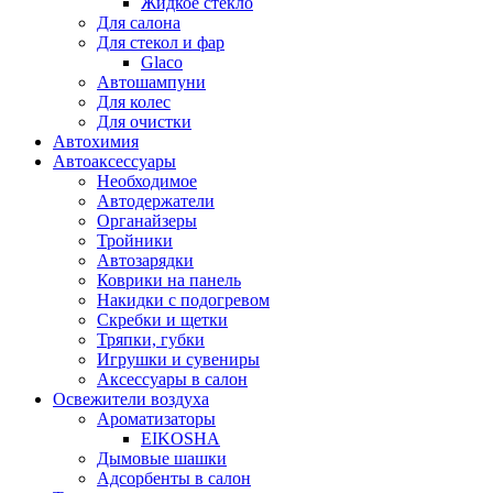
Жидкое стекло
Для салона
Для стекол и фар
Glaco
Автошампуни
Для колес
Для очистки
Автохимия
Автоаксессуары
Необходимое
Автодержатели
Органайзеры
Тройники
Автозарядки
Коврики на панель
Накидки с подогревом
Скребки и щетки
Тряпки, губки
Игрушки и сувениры
Аксессуары в салон
Освежители воздуха
Ароматизаторы
EIKOSHA
Дымовые шашки
Адсорбенты в салон