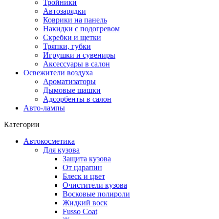
Тройники
Автозарядки
Коврики на панель
Накидки с подогревом
Скребки и щетки
Тряпки, губки
Игрушки и сувениры
Аксессуары в салон
Освежители воздуха
Ароматизаторы
Дымовые шашки
Адсорбенты в салон
Авто-лампы
Категории
Автокосметика
Для кузова
Защита кузова
От царапин
Блеск и цвет
Очистители кузова
Восковые полироли
Жидкий воск
Fusso Coat