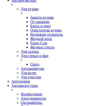
Автокосметика
Для кузова
Защита кузова
От царапин
Блеск и цвет
Очистители кузова
Восковые полироли
Жидкий воск
Fusso Coat
Жидкое стекло
Для салона
Для стекол и фар
Glaco
Автошампуни
Для колес
Для очистки
Автохимия
Автоаксессуары
Необходимое
Автодержатели
Органайзеры