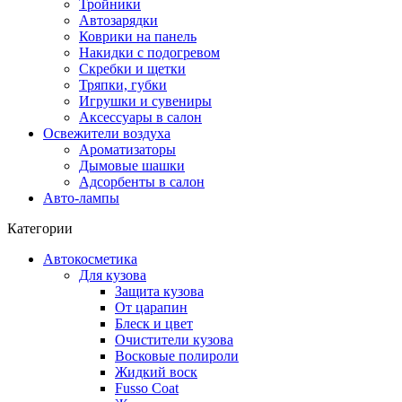
Тройники
Автозарядки
Коврики на панель
Накидки с подогревом
Скребки и щетки
Тряпки, губки
Игрушки и сувениры
Аксессуары в салон
Освежители воздуха
Ароматизаторы
Дымовые шашки
Адсорбенты в салон
Авто-лампы
Категории
Автокосметика
Для кузова
Защита кузова
От царапин
Блеск и цвет
Очистители кузова
Восковые полироли
Жидкий воск
Fusso Coat