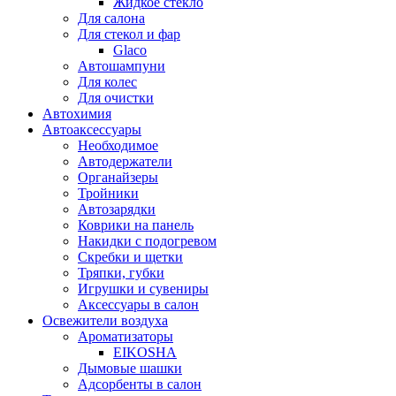
Жидкое стекло
Для салона
Для стекол и фар
Glaco
Автошампуни
Для колес
Для очистки
Автохимия
Автоаксессуары
Необходимое
Автодержатели
Органайзеры
Тройники
Автозарядки
Коврики на панель
Накидки с подогревом
Скребки и щетки
Тряпки, губки
Игрушки и сувениры
Аксессуары в салон
Освежители воздуха
Ароматизаторы
EIKOSHA
Дымовые шашки
Адсорбенты в салон