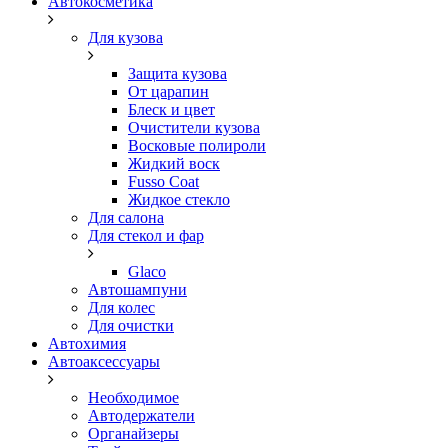
Автокосметика
Для кузова
Защита кузова
От царапин
Блеск и цвет
Очистители кузова
Восковые полироли
Жидкий воск
Fusso Coat
Жидкое стекло
Для салона
Для стекол и фар
Glaco
Автошампуни
Для колес
Для очистки
Автохимия
Автоаксессуары
Необходимое
Автодержатели
Органайзеры