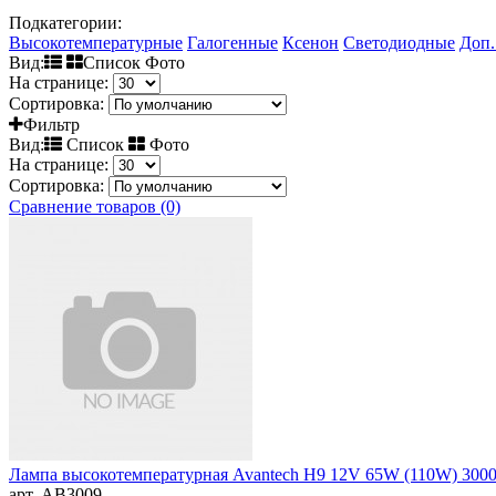
Подкатегории:
Высокотемпературные
Галогенные
Ксенон
Светодиодные
Доп.
Вид:
Список Фото
На странице:
Сортировка:
Фильтр
Вид:
Список
Фото
На странице:
Сортировка:
Сравнение товаров (0)
Лампа высокотемпературная Avantech H9 12V 65W (110W) 3000
арт. AB3009