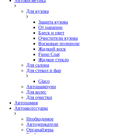
Автокосметика
Для кузова
Защита кузова
От царапин
Блеск и цвет
Очистители кузова
Восковые полироли
Жидкий воск
Fusso Coat
Жидкое стекло
Для салона
Для стекол и фар
Glaco
Автошампуни
Для колес
Для очистки
Автохимия
Автоаксессуары
Необходимое
Автодержатели
Органайзеры