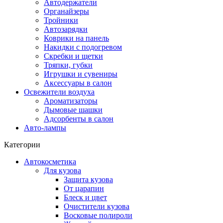
Автодержатели
Органайзеры
Тройники
Автозарядки
Коврики на панель
Накидки с подогревом
Скребки и щетки
Тряпки, губки
Игрушки и сувениры
Аксессуары в салон
Освежители воздуха
Ароматизаторы
Дымовые шашки
Адсорбенты в салон
Авто-лампы
Категории
Автокосметика
Для кузова
Защита кузова
От царапин
Блеск и цвет
Очистители кузова
Восковые полироли