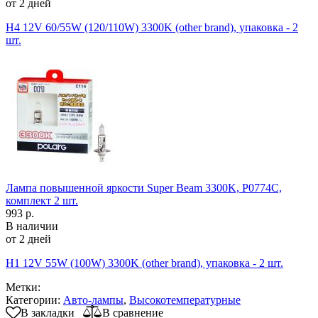
от 2 дней
H4 12V 60/55W (120/110W) 3300K (other brand), упаковка - 2
шт.
Лампа повышенной яркости Super Beam 3300K, P0774C,
комплект 2 шт.
993 р.
В наличии
от 2 дней
H1 12V 55W (100W) 3300K (other brand), упаковка - 2 шт.
Метки:
Категории:
Авто-лампы
,
Высокотемпературные
В закладки
В сравнение