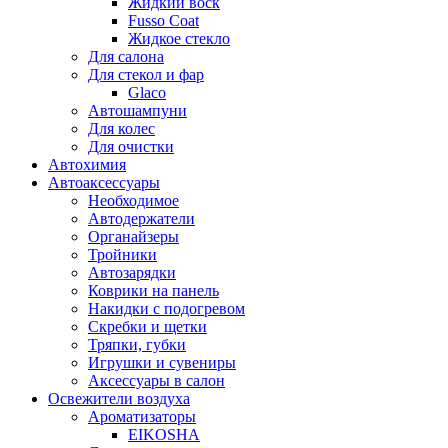
Жидкий воск
Fusso Coat
Жидкое стекло
Для салона
Для стекол и фар
Glaco
Автошампуни
Для колес
Для очистки
Автохимия
Автоаксессуары
Необходимое
Автодержатели
Органайзеры
Тройники
Автозарядки
Коврики на панель
Накидки с подогревом
Скребки и щетки
Тряпки, губки
Игрушки и сувениры
Аксессуары в салон
Освежители воздуха
Ароматизаторы
EIKOSHA