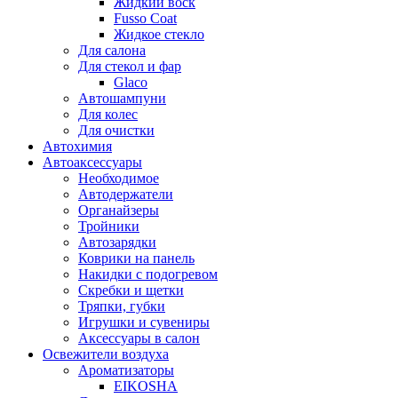
Жидкий воск
Fusso Coat
Жидкое стекло
Для салона
Для стекол и фар
Glaco
Автошампуни
Для колес
Для очистки
Автохимия
Автоаксессуары
Необходимое
Автодержатели
Органайзеры
Тройники
Автозарядки
Коврики на панель
Накидки с подогревом
Скребки и щетки
Тряпки, губки
Игрушки и сувениры
Аксессуары в салон
Освежители воздуха
Ароматизаторы
EIKOSHA