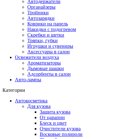
Автодержатели
Органайзеры
Тройники
Автозарядки
Коврики на панель
Накидки с подогревом
Скребки и щетки
Тряпки, губки
Игрушки и сувениры
Аксессуары в салон
Освежители воздуха
Ароматизаторы
Дымовые шашки
Адсорбенты в салон
Авто-лампы
Категории
Автокосметика
Для кузова
Защита кузова
От царапин
Блеск и цвет
Очистители кузова
Восковые полироли