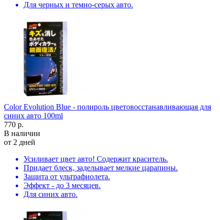
Для черных и темно-серых авто.
Color Evolution Blue - полироль цветовосстанавливающая для
синих авто 100ml
770 р.
В наличии
от 2 дней
Усиливает цвет авто! Содержит краситель.
Придает блеск, заделывает мелкие царапины.
Защита от ультрафиолета.
Эффект - до 3 месяцев.
Для синих авто.