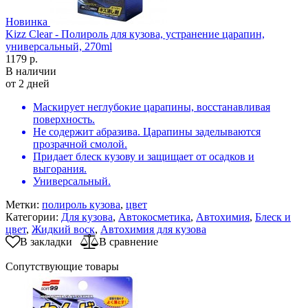
Новинка
Kizz Clear - Полироль для кузова, устранение царапин,
универсальный, 270ml
1179 р.
В наличии
от 2 дней
Маскирует неглубокие царапины, восстанавливая
поверхность.
Не содержит абразива. Царапины заделываются
прозрачной смолой.
Придает блеск кузову и защищает от осадков и
выгорания.
Универсальный.
Метки:
полироль кузова
,
цвет
Категории:
Для кузова
,
Автокосметика
,
Автохимия
,
Блеск и
цвет
,
Жидкий воск
,
Автохимия для кузова
В закладки
В сравнение
Сопутствующие товары