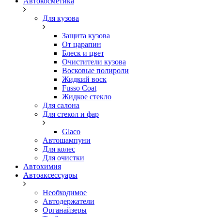
Автокосметика
Для кузова
Защита кузова
От царапин
Блеск и цвет
Очистители кузова
Восковые полироли
Жидкий воск
Fusso Coat
Жидкое стекло
Для салона
Для стекол и фар
Glaco
Автошампуни
Для колес
Для очистки
Автохимия
Автоаксессуары
Необходимое
Автодержатели
Органайзеры