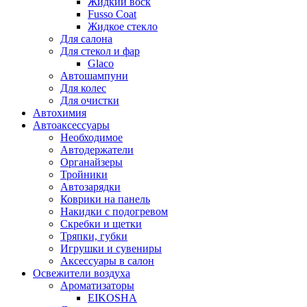
Жидкий воск
Fusso Coat
Жидкое стекло
Для салона
Для стекол и фар
Glaco
Автошампуни
Для колес
Для очистки
Автохимия
Автоаксессуары
Необходимое
Автодержатели
Органайзеры
Тройники
Автозарядки
Коврики на панель
Накидки с подогревом
Скребки и щетки
Тряпки, губки
Игрушки и сувениры
Аксессуары в салон
Освежители воздуха
Ароматизаторы
EIKOSHA