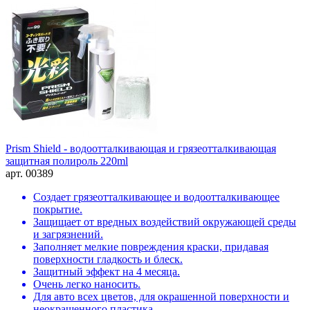
Prism Shield - водоотталкивающая и грязеотталкивающая
защитная полироль 220ml
арт. 00389
Создает грязеотталкивающее и водоотталкивающее
покрытие.
Защищает от вредных воздействий окружающей среды
и загрязнений.
Заполняет мелкие повреждения краски, придавая
поверхности гладкость и блеск.
Защитный эффект на 4 месяца.
Очень легко наносить.
Для авто всех цветов, для окрашенной поверхности и
неокрашенного пластика.