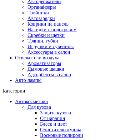
Автодержатели
Органайзеры
Тройники
Автозарядки
Коврики на панель
Накидки с подогревом
Скребки и щетки
Тряпки, губки
Игрушки и сувениры
Аксессуары в салон
Освежители воздуха
Ароматизаторы
Дымовые шашки
Адсорбенты в салон
Авто-лампы
Категории
Автокосметика
Для кузова
Защита кузова
От царапин
Блеск и цвет
Очистители кузова
Восковые полироли