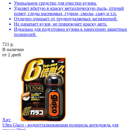
Уникальное средство для очистки кузова.
Удаляет вбитую в краску металлическую пыль, птичий
помет, следы насекомых, гудрон, смолы, сажу и т.п.
Отлично очищает от трудноудаляемых загрязнений.
Не царапает кузов, не повреждает краску авто.
Идеальна для подготовки кузова к нанесению защитных
полиролей.
721 р.
В наличии
от 2 дней
Хит
Ultra Glaco - водоотталкивающая полироль антидождь для