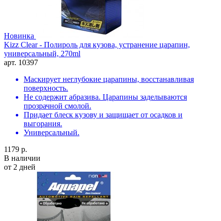
Новинка
Kizz Clear - Полироль для кузова, устранение царапин,
универсальный, 270ml
арт. 10397
Маскирует неглубокие царапины, восстанавливая
поверхность.
Не содержит абразива. Царапины заделываются
прозрачной смолой.
Придает блеск кузову и защищает от осадков и
выгорания.
Универсальный.
1179 р.
В наличии
от 2 дней