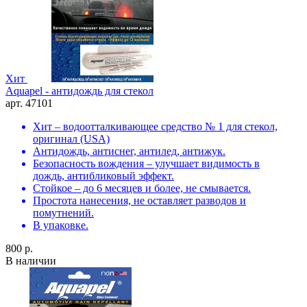
Хит
Aquapel - антидождь для стекол
арт. 47101
Хит – водоотталкивающее средство № 1 для стекол,
оригинал (USA)
Антидождь, антиснег, антилед, антижук.
Безопасность вождения – улучшает видимость в
дождь, антибликовый эффект.
Стойкое – до 6 месяцев и более, не смывается.
Простота нанесения, не оставляет разводов и
помутнений.
В упаковке.
800 р.
В наличии