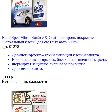
Nano Spec Mirror Surface & Coat - полироль-покрытие
"Зеркальный блеск" для светлых авто 300ml
арт. 01278
Двойной эффект – яркий сияющий блеск и защита.
Восстанавливает яркость, блеск и насыщенность цвета.
Формирует защитное силановое покрытие.
Для светлых авто.
1999 р.
Нет в наличии, ожидается