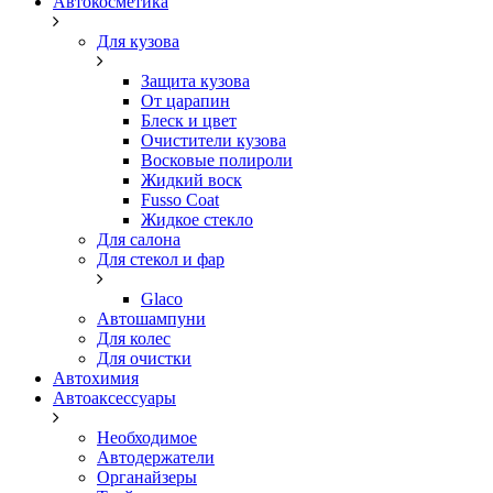
Автокосметика
Для кузова
Защита кузова
От царапин
Блеск и цвет
Очистители кузова
Восковые полироли
Жидкий воск
Fusso Coat
Жидкое стекло
Для салона
Для стекол и фар
Glaco
Автошампуни
Для колес
Для очистки
Автохимия
Автоаксессуары
Необходимое
Автодержатели
Органайзеры