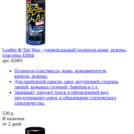
Leather & Tire Wax - универсальный полироль кожи, резины,
пластика 420ml
арт. 02001
Полироль пластмассы, кожи, кожзаменителя,
винила, резины.
Для приборной панели, шин, внутренней стороны
дверей, кожаных сидений, бампера и т.д.
Защищает, придает блеск и обновленный вид,
предотвращает износ и образование статического
электричества.
530 р.
В наличии
от 2 дней