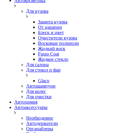
Автокосметика
Для кузова
Защита кузова
От царапин
Блеск и цвет
Очистители кузова
Восковые полироли
Жидкий воск
Fusso Coat
Жидкое стекло
Для салона
Для стекол и фар
Glaco
Автошампуни
Для колес
Для очистки
Автохимия
Автоаксессуары
Необходимое
Автодержатели
Органайзеры