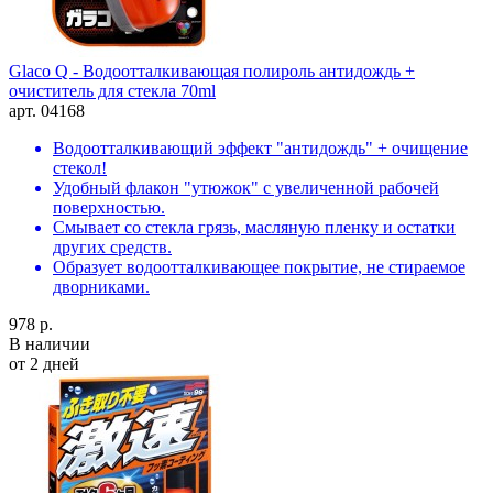
Glaco Q - Водоотталкивающая полироль антидождь +
очиститель для стекла 70ml
арт. 04168
Водоотталкивающий эффект "антидождь" + очищение
стекол!
Удобный флакон "утюжок" с увеличенной рабочей
поверхностью.
Смывает со стекла грязь, масляную пленку и остатки
других средств.
Образует водоотталкивающее покрытие, не стираемое
дворниками.
978 р.
В наличии
от 2 дней