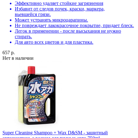
Эффективно удаляет стойкие загрязнения
Избавит от следов почек, краски, маркера,
вьевшейся грязи.
Может устранять микроцарапины.
Не повреждает лакокрасочное покрытие, придает блеск.
Легок в применении - после высыхания не нужно
стирать.
Для авто всех цветов и для пластика.
657 р.
Нет в наличии
Super Cleaning Shampoo + Wax D&SM - защитный