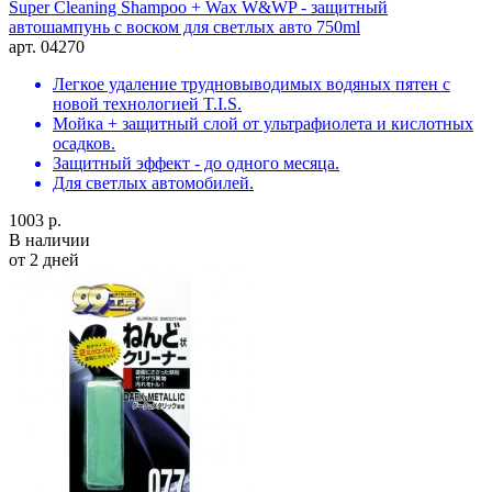
Super Cleaning Shampoo + Wax W&WP - защитный
автошампунь с воском для светлых авто 750ml
арт. 04270
Легкое удаление трудновыводимых водяных пятен с
новой технологией T.I.S.
Мойка + защитный слой от ультрафиолета и кислотных
осадков.
Защитный эффект - до одного месяца.
Для светлых автомобилей.
1003 р.
В наличии
от 2 дней