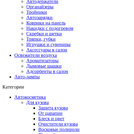
Автодержатели
Органайзеры
Тройники
Автозарядки
Коврики на панель
Накидки с подогревом
Скребки и щетки
Тряпки, губки
Игрушки и сувениры
Аксессуары в салон
Освежители воздуха
Ароматизаторы
Дымовые шашки
Адсорбенты в салон
Авто-лампы
Категории
Автокосметика
Для кузова
Защита кузова
От царапин
Блеск и цвет
Очистители кузова
Восковые полироли