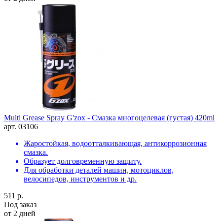
Multi Grease Spray G'zox - Смазка многоцелевая (густая) 420ml
арт. 03106
Жаростойкая, водоотталкивающая, антикоррозионная
смазка.
Образует долговременную защиту.
Для обработки деталей машин, мотоциклов,
велосипедов, инструментов и др.
511 р.
Под заказ
от 2 дней