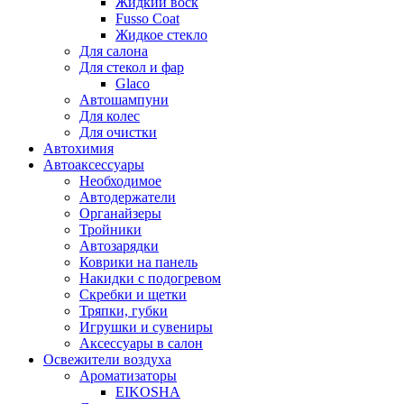
Жидкий воск
Fusso Coat
Жидкое стекло
Для салона
Для стекол и фар
Glaco
Автошампуни
Для колес
Для очистки
Автохимия
Автоаксессуары
Необходимое
Автодержатели
Органайзеры
Тройники
Автозарядки
Коврики на панель
Накидки с подогревом
Скребки и щетки
Тряпки, губки
Игрушки и сувениры
Аксессуары в салон
Освежители воздуха
Ароматизаторы
EIKOSHA