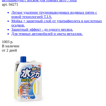
автошампунь с воском для темных авто 750ml
арт. 04271
Легкое удаление трудновыводимых водяных пятен с
новой технологией T.I.S.
Мойка + защитный слой от ультрафиолета и кислотных
осадков.
Защитный эффект - до одного месяца.
Для темных автомобилей и цвета металлик.
1003 р.
В наличии
от 2 дней