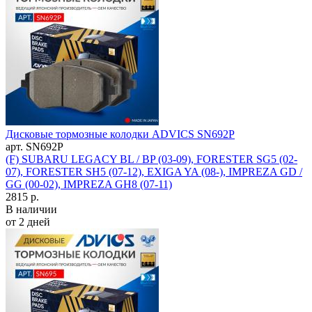
Дисковые тормозные колодки ADVICS SN692P
арт. SN692P
(F) SUBARU LEGACY BL / BP (03-09), FORESTER SG5 (02-
07), FORESTER SH5 (07-12), EXIGA YA (08-), IMPREZA GD /
GG (00-02), IMPREZA GH8 (07-11)
2815 р.
В наличии
от 2 дней