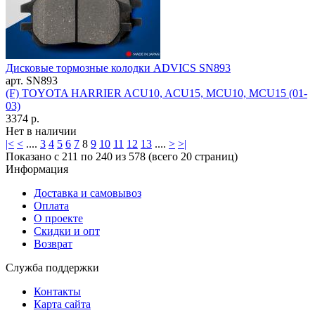
Дисковые тормозные колодки ADVICS SN893
арт. SN893
(F) TOYOTA HARRIER ACU10, ACU15, MCU10, MCU15 (01-
03)
3374 р.
Нет в наличии
|<
<
....
3
4
5
6
7
8
9
10
11
12
13
....
>
>|
Показано с 211 по 240 из 578 (всего 20 страниц)
Информация
Доставка и самовывоз
Оплата
О проекте
Скидки и опт
Возврат
Служба поддержки
Контакты
Карта сайта