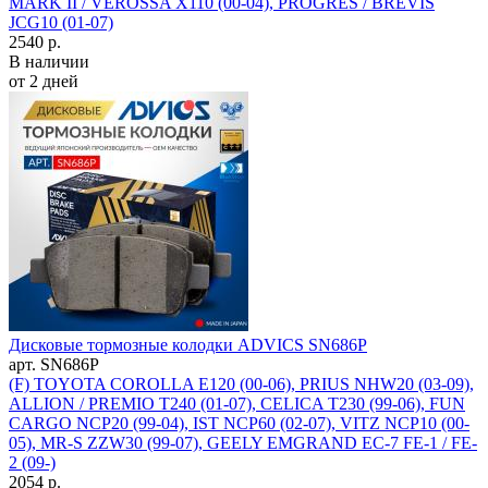
MARK II / VEROSSA X110 (00-04), PROGRES / BREVIS
JCG10 (01-07)
2540 р.
В наличии
от 2 дней
Дисковые тормозные колодки ADVICS SN686P
арт. SN686P
(F) TOYOTA COROLLA E120 (00-06), PRIUS NHW20 (03-09),
ALLION / PREMIO T240 (01-07), CELICA T230 (99-06), FUN
CARGO NCP20 (99-04), IST NCP60 (02-07), VITZ NCP10 (00-
05), MR-S ZZW30 (99-07), GEELY EMGRAND EC-7 FE-1 / FE-
2 (09-)
2054 р.