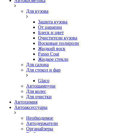
Автокосметика
Для кузова
Защита кузова
От царапин
Блеск и цвет
Очистители кузова
Восковые полироли
Жидкий воск
Fusso Coat
Жидкое стекло
Для салона
Для стекол и фар
Glaco
Автошампуни
Для колес
Для очистки
Автохимия
Автоаксессуары
Необходимое
Автодержатели
Органайзеры