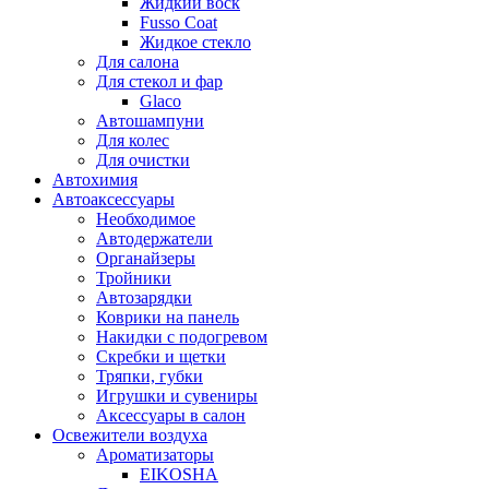
Жидкий воск
Fusso Coat
Жидкое стекло
Для салона
Для стекол и фар
Glaco
Автошампуни
Для колес
Для очистки
Автохимия
Автоаксессуары
Необходимое
Автодержатели
Органайзеры
Тройники
Автозарядки
Коврики на панель
Накидки с подогревом
Скребки и щетки
Тряпки, губки
Игрушки и сувениры
Аксессуары в салон
Освежители воздуха
Ароматизаторы
EIKOSHA