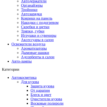
Автодержатели
Органайзеры
Тройники
Автозарядки
Коврики на панель
Накидки с подогревом
Скребки и щетки
Тряпки, губки
Игрушки и сувениры
Аксессуары в салон
Освежители воздуха
Ароматизаторы
Дымовые шашки
Адсорбенты в салон
Авто-лампы
Категории
Автокосметика
Для кузова
Защита кузова
От царапин
Блеск и цвет
Очистители кузова
Восковые полироли