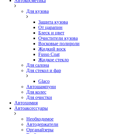
Автокосметика
Для кузова
Защита кузова
От царапин
Блеск и цвет
Очистители кузова
Восковые полироли
Жидкий воск
Fusso Coat
Жидкое стекло
Для салона
Для стекол и фар
Glaco
Автошампуни
Для колес
Для очистки
Автохимия
Автоаксессуары
Необходимое
Автодержатели
Органайзеры