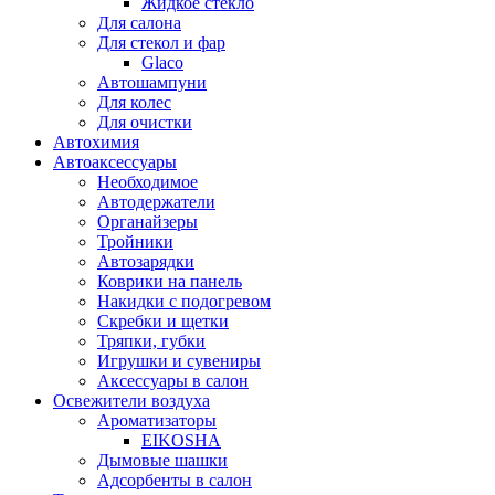
Жидкое стекло
Для салона
Для стекол и фар
Glaco
Автошампуни
Для колес
Для очистки
Автохимия
Автоаксессуары
Необходимое
Автодержатели
Органайзеры
Тройники
Автозарядки
Коврики на панель
Накидки с подогревом
Скребки и щетки
Тряпки, губки
Игрушки и сувениры
Аксессуары в салон
Освежители воздуха
Ароматизаторы
EIKOSHA
Дымовые шашки
Адсорбенты в салон