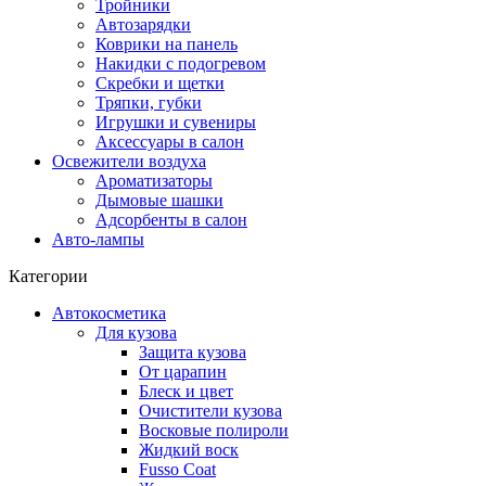
Тройники
Автозарядки
Коврики на панель
Накидки с подогревом
Скребки и щетки
Тряпки, губки
Игрушки и сувениры
Аксессуары в салон
Освежители воздуха
Ароматизаторы
Дымовые шашки
Адсорбенты в салон
Авто-лампы
Категории
Автокосметика
Для кузова
Защита кузова
От царапин
Блеск и цвет
Очистители кузова
Восковые полироли
Жидкий воск
Fusso Coat