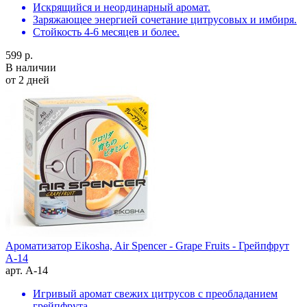
Искрящийся и неординарный аромат.
Заряжающее энергией сочетание цитрусовых и имбиря.
Стойкость 4-6 месяцев и более.
599 р.
В наличии
от 2 дней
Ароматизатор Eikosha, Air Spencer - Grape Fruits - Грейпфрут
A-14
арт. A-14
Игривый аромат свежих цитрусов с преобладанием
грейпфрута.