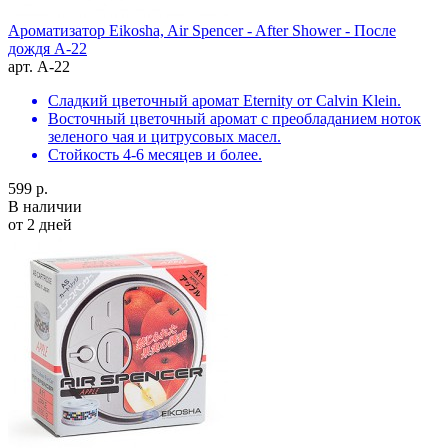
Ароматизатор Eikosha, Air Spencer - After Shower - После
дождя A-22
арт. A-22
Сладкий цветочный аромат Eternity от Calvin Klein.
Восточный цветочный аромат с преобладанием ноток
зеленого чая и цитрусовых масел.
Стойкость 4-6 месяцев и более.
599 р.
В наличии
от 2 дней