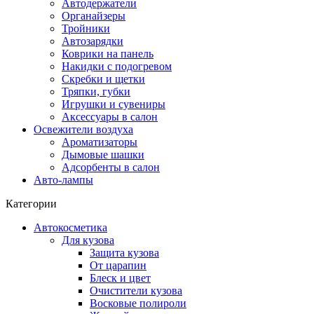
Автодержатели
Органайзеры
Тройники
Автозарядки
Коврики на панель
Накидки с подогревом
Скребки и щетки
Тряпки, губки
Игрушки и сувениры
Аксессуары в салон
Освежители воздуха
Ароматизаторы
Дымовые шашки
Адсорбенты в салон
Авто-лампы
Категории
Автокосметика
Для кузова
Защита кузова
От царапин
Блеск и цвет
Очистители кузова
Восковые полироли