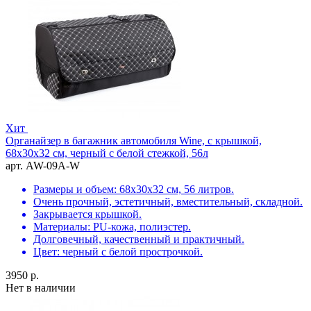
Хит
Органайзер в багажник автомобиля Wine, с крышкой,
68х30х32 см, черный с белой стежкой, 56л
арт. AW-09A-W
Размеры и объем: 68х30х32 см, 56 литров.
Очень прочный, эстетичный, вместительный, складной.
Закрывается крышкой.
Материалы: PU-кожа, полиэстер.
Долговечный, качественный и практичный.
Цвет: черный с белой прострочкой.
3950 р.
Нет в наличии