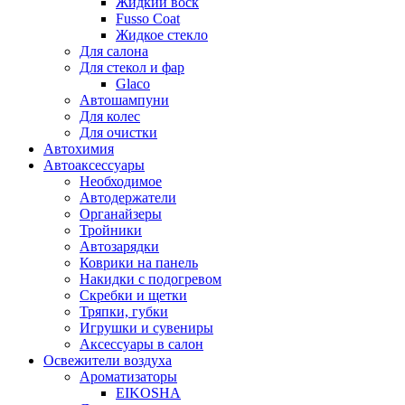
Жидкий воск
Fusso Coat
Жидкое стекло
Для салона
Для стекол и фар
Glaco
Автошампуни
Для колес
Для очистки
Автохимия
Автоаксессуары
Необходимое
Автодержатели
Органайзеры
Тройники
Автозарядки
Коврики на панель
Накидки с подогревом
Скребки и щетки
Тряпки, губки
Игрушки и сувениры
Аксессуары в салон
Освежители воздуха
Ароматизаторы
EIKOSHA