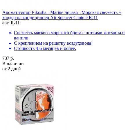
Ароматизатор Eikosha - Marine Squash - Морская свежесть +
холдер на кондиционер Air Spencer Cantule R-11
арт. R-11
Свежесть мягкого морского бриза с нотками жасмина и
ванили.
С креплением на решетку воздуховода!
Стойкость 4-6 месяцев и более.
737 р.
В наличии
от 2 дней