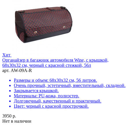
Хит
Органайзер в багажник автомобиля Wine, с крышкой,
68х30х32 см, черный с красной стежкой, 56л
арт. AW-09A-R
Размеры и объем: 68х30х32 см, 56 литров.
Очень прочный, эстетичный, вместительный, складной.
Закрывается крышкой.
Материалы: PU-кожа, полиэстер.
Долговечный, качественный и практичный.
Цвет: черный с красной прострочкой.
3950 р.
Нет в наличии