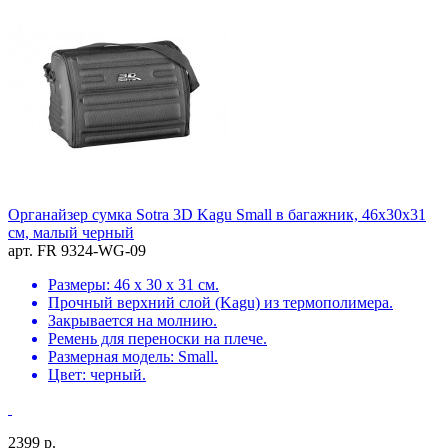
Органайзер сумка Sotra 3D Kagu Small в багажник, 46x30x31
см, малый черный
арт. FR 9324-WG-09
Размеры: 46 х 30 х 31 см.
Прочный верхний слой (Kagu) из термополимера.
Закрывается на молнию.
Ремень для переноски на плече.
Размерная модель: Small.
Цвет: черный.
2399 р.