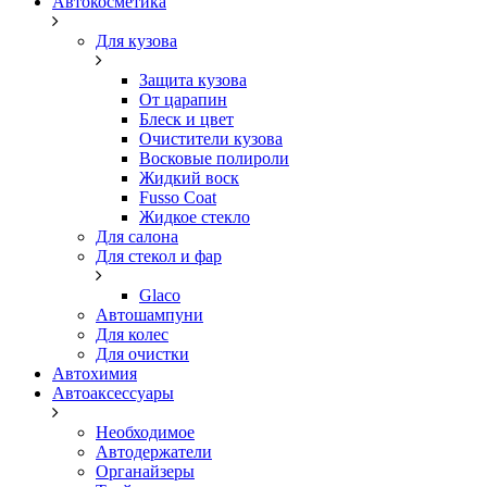
Автокосметика
Для кузова
Защита кузова
От царапин
Блеск и цвет
Очистители кузова
Восковые полироли
Жидкий воск
Fusso Coat
Жидкое стекло
Для салона
Для стекол и фар
Glaco
Автошампуни
Для колес
Для очистки
Автохимия
Автоаксессуары
Необходимое
Автодержатели
Органайзеры