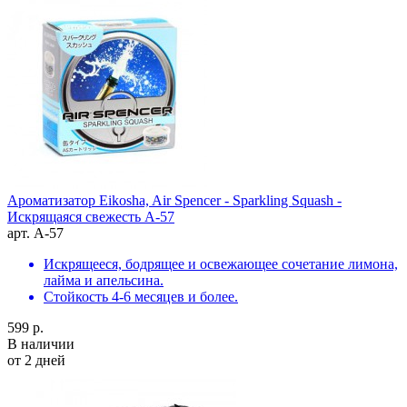
Ароматизатор Eikosha, Air Spencer - Sparkling Squash -
Искрящаяся свежесть A-57
арт. A-57
Искрящееся, бодрящее и освежающее сочетание лимона,
лайма и апельсина.
Стойкость 4-6 месяцев и более.
599 р.
В наличии
от 2 дней