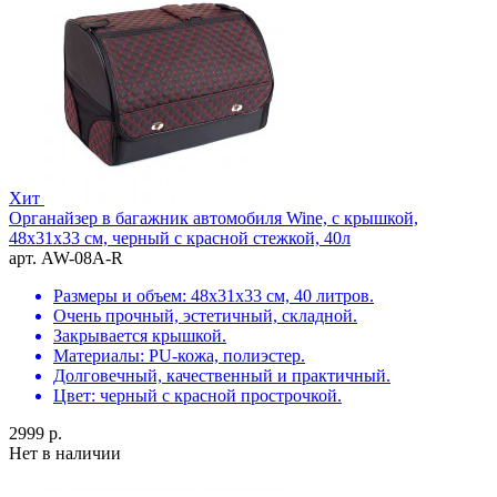
Хит
Органайзер в багажник автомобиля Wine, с крышкой,
48х31х33 см, черный с красной стежкой, 40л
арт. AW-08A-R
Размеры и объем: 48х31х33 см, 40 литров.
Очень прочный, эстетичный, складной.
Закрывается крышкой.
Материалы: PU-кожа, полиэстер.
Долговечный, качественный и практичный.
Цвет: черный с красной прострочкой.
2999 р.
Нет в наличии